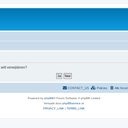
m wilt verwijderen?
CONTACT_US
Policies
Alle foru
Powered by
phpBB
® Forum Software © phpBB Limited
Vertaald door
phpBBservice.nl
.
PRIVACY_LINK
|
TERMS_LINK