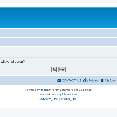
m wilt verwijderen?
CONTACT_US
Policies
Alle foru
Powered by
phpBB
® Forum Software © phpBB Limited
Vertaald door
phpBBservice.nl
.
PRIVACY_LINK
|
TERMS_LINK