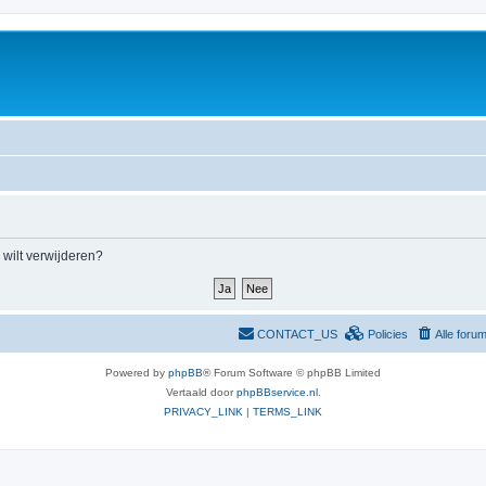
m wilt verwijderen?
CONTACT_US
Policies
Alle foru
Powered by
phpBB
® Forum Software © phpBB Limited
Vertaald door
phpBBservice.nl
.
PRIVACY_LINK
|
TERMS_LINK