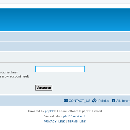
dit niet heeft
e u uw account heeft
CONTACT_US
Policies
Alle foru
Powered by
phpBB
® Forum Software © phpBB Limited
Vertaald door
phpBBservice.nl
.
PRIVACY_LINK
|
TERMS_LINK