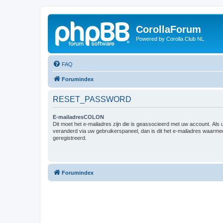
CorollaForum
Powered by Corolla Club NL
FAQ
Forumindex
RESET_PASSWORD
E-mailadresCOLON
Dit moet het e-mailadres zijn die is geassocieerd met uw account. Als u 
veranderd via uw gebruikerspaneel, dan is dit het e-mailadres waarme
geregistreerd.
Forumindex