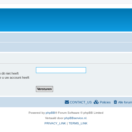
dit niet heeft
e u uw account heeft
CONTACT_US
Policies
Alle foru
Powered by
phpBB
® Forum Software © phpBB Limited
Vertaald door
phpBBservice.nl
.
PRIVACY_LINK
|
TERMS_LINK