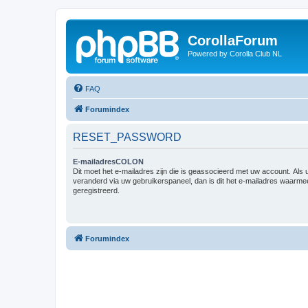
CorollaForum
Powered by Corolla Club NL
FAQ
Forumindex
RESET_PASSWORD
E-mailadresCOLON
Dit moet het e-mailadres zijn die is geassocieerd met uw account. Als u 
veranderd via uw gebruikerspaneel, dan is dit het e-mailadres waarme
geregistreerd.
Forumindex