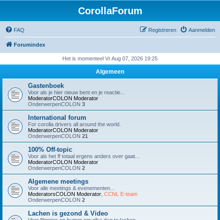
CorollaForum
FAQ
Registreren
Aanmelden
Forumindex
Het is momenteel Vr Aug 07, 2026 19:25
Algemeen
Gastenboek
Voor als je hier nieuw bent en je reactie...
ModeratorCOLON
Moderator
OnderwerpenCOLON
3
International forum
For corolla drivers all around the world.
ModeratorCOLON
Moderator
OnderwerpenCOLON
21
100% Off-topic
Voor als het ff totaal ergens anders over gaat...
ModeratorCOLON
Moderator
OnderwerpenCOLON
2
Algemene meetings
Voor alle meetings & evenementen...
ModeratorsCOLON
Moderator
,
CCNL E-team
OnderwerpenCOLON
2
Lachen is gezond & Video