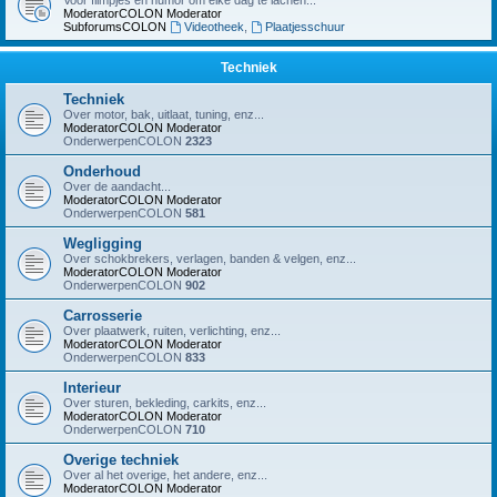
Voor filmpjes en humor om elke dag te lachen...
ModeratorCOLON
Moderator
SubforumsCOLON
Videotheek
,
Plaatjesschuur
Techniek
Techniek
Over motor, bak, uitlaat, tuning, enz...
ModeratorCOLON
Moderator
OnderwerpenCOLON
2323
Onderhoud
Over de aandacht...
ModeratorCOLON
Moderator
OnderwerpenCOLON
581
Wegligging
Over schokbrekers, verlagen, banden & velgen, enz...
ModeratorCOLON
Moderator
OnderwerpenCOLON
902
Carrosserie
Over plaatwerk, ruiten, verlichting, enz...
ModeratorCOLON
Moderator
OnderwerpenCOLON
833
Interieur
Over sturen, bekleding, carkits, enz...
ModeratorCOLON
Moderator
OnderwerpenCOLON
710
Overige techniek
Over al het overige, het andere, enz...
ModeratorCOLON
Moderator