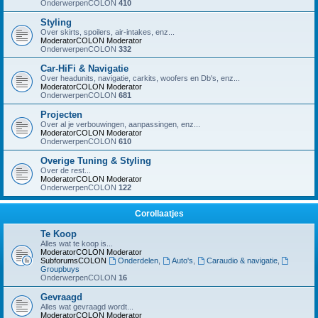
OnderwerpenCOLON
410
Styling
Over skirts, spoilers, air-intakes, enz...
ModeratorCOLON
Moderator
OnderwerpenCOLON
332
Car-HiFi & Navigatie
Over headunits, navigatie, carkits, woofers en Db's, enz...
ModeratorCOLON
Moderator
OnderwerpenCOLON
681
Projecten
Over al je verbouwingen, aanpassingen, enz...
ModeratorCOLON
Moderator
OnderwerpenCOLON
610
Overige Tuning & Styling
Over de rest...
ModeratorCOLON
Moderator
OnderwerpenCOLON
122
Corollaatjes
Te Koop
Alles wat te koop is...
ModeratorCOLON
Moderator
SubforumsCOLON
Onderdelen
,
Auto's
,
Caraudio & navigatie
,
Groupbuys
OnderwerpenCOLON
16
Gevraagd
Alles wat gevraagd wordt...
ModeratorCOLON
Moderator