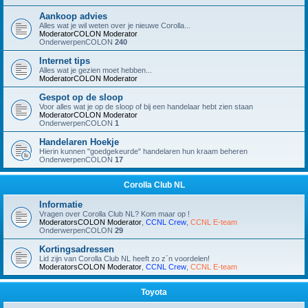
Aankoop advies
Alles wat je wil weten over je nieuwe Corolla...
ModeratorCOLON
Moderator
OnderwerpenCOLON
240
Internet tips
Alles wat je gezien moet hebben...
ModeratorCOLON
Moderator
Gespot op de sloop
Voor alles wat je op de sloop of bij een handelaar hebt zien staan
ModeratorCOLON
Moderator
OnderwerpenCOLON
1
Handelaren Hoekje
Hierin kunnen "goedgekeurde" handelaren hun kraam beheren
OnderwerpenCOLON
17
Corolla Club NL
Informatie
Vragen over Corolla Club NL? Kom maar op !
ModeratorsCOLON
Moderator
,
CCNL Crew
,
CCNL E-team
OnderwerpenCOLON
29
Kortingsadressen
Lid zijn van Corolla Club NL heeft zo z´n voordelen!
ModeratorsCOLON
Moderator
,
CCNL Crew
,
CCNL E-team
Toyota