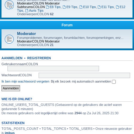
ModeratorCOLON
Moderator
SubforumsCOLON
E8 Tips
,
E9 Tips
,
E10 Tips
,
E11 Tips
,
E12
Tips
,
Auris Tips
OnderwerpenCOLON
62
Forum
Moderator
Forumproblemen, forumvragen, forumklachten, forumopmerkingen, enz...
ModeratorCOLON
Moderator
OnderwerpenCOLON
21
AANMELDEN
•
REGISTREREN
GebruikersnaamCOLON
WachtwoordCOLON
Ik ben mijn wachtwoord vergeten
Bij elk bezoek mij automatisch aanmelden
WIE IS ER ONLINE?
ONLINE_USERS_TOTAL_GUESTS (Gebaseerd op de gebruikers die actief waren
gedurende 5 minuten)
De meeste gebruikers ooit tegelijkertijd online was
2944
op Za Jul 26, 2025 21:30
STATISTIEKEN
TOTAL_POSTS_COUNT • TOTAL_TOPICS • TOTAL_USERS • Onze nieuwste gebruiker
is
jmbus