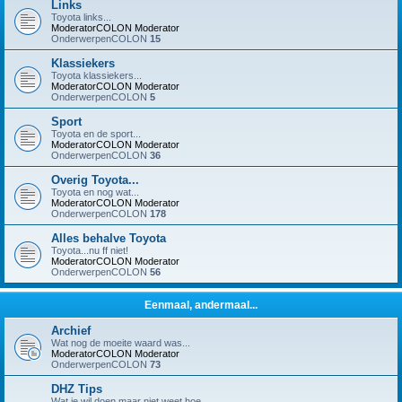
Links
Toyota links...
ModeratorCOLON
Moderator
OnderwerpenCOLON
15
Klassiekers
Toyota klassiekers...
ModeratorCOLON
Moderator
OnderwerpenCOLON
5
Sport
Toyota en de sport...
ModeratorCOLON
Moderator
OnderwerpenCOLON
36
Overig Toyota...
Toyota en nog wat...
ModeratorCOLON
Moderator
OnderwerpenCOLON
178
Alles behalve Toyota
Toyota...nu ff niet!
ModeratorCOLON
Moderator
OnderwerpenCOLON
56
Eenmaal, andermaal...
Archief
Wat nog de moeite waard was...
ModeratorCOLON
Moderator
OnderwerpenCOLON
73
DHZ Tips
Wat je wil doen maar niet weet hoe...