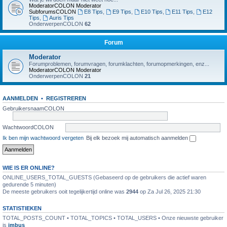
ModeratorCOLON
Moderator
SubforumsCOLON
E8 Tips
,
E9 Tips
,
E10 Tips
,
E11 Tips
,
E12
Tips
,
Auris Tips
OnderwerpenCOLON
62
Forum
Moderator
Forumproblemen, forumvragen, forumklachten, forumopmerkingen, enz...
ModeratorCOLON
Moderator
OnderwerpenCOLON
21
AANMELDEN
•
REGISTREREN
GebruikersnaamCOLON
WachtwoordCOLON
Ik ben mijn wachtwoord vergeten
Bij elk bezoek mij automatisch aanmelden
WIE IS ER ONLINE?
ONLINE_USERS_TOTAL_GUESTS (Gebaseerd op de gebruikers die actief waren
gedurende 5 minuten)
De meeste gebruikers ooit tegelijkertijd online was
2944
op Za Jul 26, 2025 21:30
STATISTIEKEN
TOTAL_POSTS_COUNT • TOTAL_TOPICS • TOTAL_USERS • Onze nieuwste gebruiker
is
jmbus