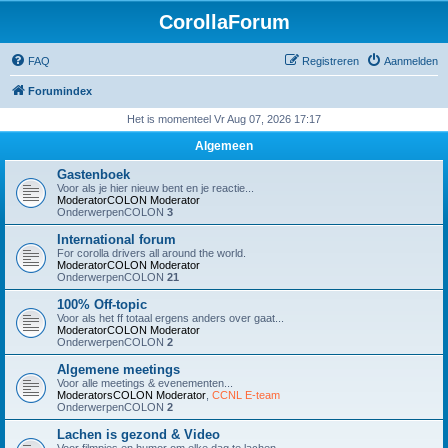
CorollaForum
FAQ
Registreren
Aanmelden
Forumindex
Het is momenteel Vr Aug 07, 2026 17:17
Algemeen
Gastenboek
Voor als je hier nieuw bent en je reactie...
ModeratorCOLON
Moderator
OnderwerpenCOLON
3
International forum
For corolla drivers all around the world.
ModeratorCOLON
Moderator
OnderwerpenCOLON
21
100% Off-topic
Voor als het ff totaal ergens anders over gaat...
ModeratorCOLON
Moderator
OnderwerpenCOLON
2
Algemene meetings
Voor alle meetings & evenementen...
ModeratorsCOLON
Moderator
,
CCNL E-team
OnderwerpenCOLON
2
Lachen is gezond & Video