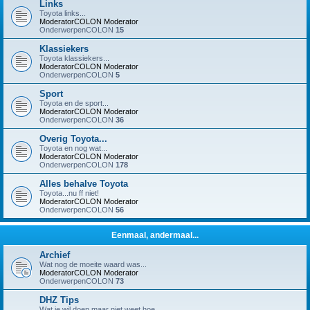
Links
Toyota links...
ModeratorCOLON
Moderator
OnderwerpenCOLON
15
Klassiekers
Toyota klassiekers...
ModeratorCOLON
Moderator
OnderwerpenCOLON
5
Sport
Toyota en de sport...
ModeratorCOLON
Moderator
OnderwerpenCOLON
36
Overig Toyota...
Toyota en nog wat...
ModeratorCOLON
Moderator
OnderwerpenCOLON
178
Alles behalve Toyota
Toyota...nu ff niet!
ModeratorCOLON
Moderator
OnderwerpenCOLON
56
Eenmaal, andermaal...
Archief
Wat nog de moeite waard was...
ModeratorCOLON
Moderator
OnderwerpenCOLON
73
DHZ Tips
Wat je wil doen maar niet weet hoe...