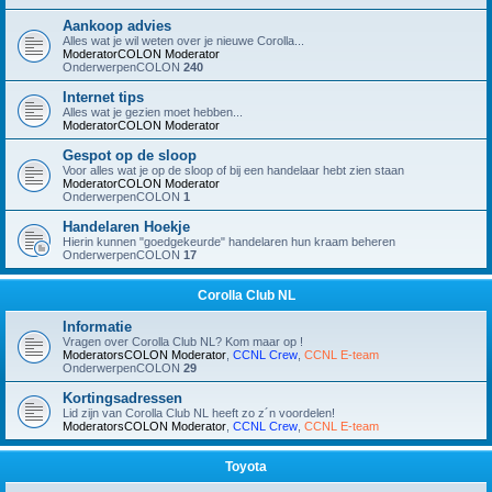
Aankoop advies
Alles wat je wil weten over je nieuwe Corolla...
ModeratorCOLON
Moderator
OnderwerpenCOLON
240
Internet tips
Alles wat je gezien moet hebben...
ModeratorCOLON
Moderator
Gespot op de sloop
Voor alles wat je op de sloop of bij een handelaar hebt zien staan
ModeratorCOLON
Moderator
OnderwerpenCOLON
1
Handelaren Hoekje
Hierin kunnen "goedgekeurde" handelaren hun kraam beheren
OnderwerpenCOLON
17
Corolla Club NL
Informatie
Vragen over Corolla Club NL? Kom maar op !
ModeratorsCOLON
Moderator
,
CCNL Crew
,
CCNL E-team
OnderwerpenCOLON
29
Kortingsadressen
Lid zijn van Corolla Club NL heeft zo z´n voordelen!
ModeratorsCOLON
Moderator
,
CCNL Crew
,
CCNL E-team
Toyota