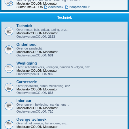
Voor filmpjes en humor om elke dag te lachen...
ModeratorCOLON
Moderator
SubforumsCOLON
Videotheek
,
Plaatjesschuur
Techniek
Techniek
Over motor, bak, uitlaat, tuning, enz...
ModeratorCOLON
Moderator
OnderwerpenCOLON
2323
Onderhoud
Over de aandacht...
ModeratorCOLON
Moderator
OnderwerpenCOLON
581
Wegligging
Over schokbrekers, verlagen, banden & velgen, enz...
ModeratorCOLON
Moderator
OnderwerpenCOLON
902
Carrosserie
Over plaatwerk, ruiten, verlichting, enz...
ModeratorCOLON
Moderator
OnderwerpenCOLON
833
Interieur
Over sturen, bekleding, carkits, enz...
ModeratorCOLON
Moderator
OnderwerpenCOLON
710
Overige techniek
Over al het overige, het andere, enz...
ModeratorCOLON
Moderator