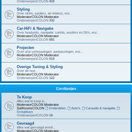
OnderwerpenCOLON
410
Styling
Over skirts, spoilers, air-intakes, enz...
ModeratorCOLON
Moderator
OnderwerpenCOLON
332
Car-HiFi & Navigatie
Over headunits, navigatie, carkits, woofers en Db's, enz...
ModeratorCOLON
Moderator
OnderwerpenCOLON
681
Projecten
Over al je verbouwingen, aanpassingen, enz...
ModeratorCOLON
Moderator
OnderwerpenCOLON
610
Overige Tuning & Styling
Over de rest...
ModeratorCOLON
Moderator
OnderwerpenCOLON
122
Corollaatjes
Te Koop
Alles wat te koop is...
ModeratorCOLON
Moderator
SubforumsCOLON
Onderdelen
,
Auto's
,
Caraudio & navigatie
,
Groupbuys
OnderwerpenCOLON
16
Gevraagd
Alles wat gevraagd wordt...
ModeratorCOLON
Moderator