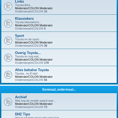
Links
Toyota links...
ModeratorCOLON
Moderator
OnderwerpenCOLON
15
Klassiekers
Toyota klassiekers...
ModeratorCOLON
Moderator
OnderwerpenCOLON
5
Sport
Toyota en de sport...
ModeratorCOLON
Moderator
OnderwerpenCOLON
36
Overig Toyota...
Toyota en nog wat...
ModeratorCOLON
Moderator
OnderwerpenCOLON
178
Alles behalve Toyota
Toyota...nu ff niet!
ModeratorCOLON
Moderator
OnderwerpenCOLON
56
Eenmaal, andermaal...
Archief
Wat nog de moeite waard was...
ModeratorCOLON
Moderator
OnderwerpenCOLON
73
DHZ Tips
Wat je wil doen maar niet weet hoe...