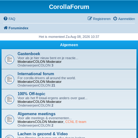
CorollaForum
FAQ
Registreren
Aanmelden
Forumindex
Het is momenteel Za Aug 08, 2026 10:37
Algemeen
Gastenboek
Voor als je hier nieuw bent en je reactie...
ModeratorCOLON
Moderator
OnderwerpenCOLON
3
International forum
For corolla drivers all around the world.
ModeratorCOLON
Moderator
OnderwerpenCOLON
21
100% Off-topic
Voor als het ff totaal ergens anders over gaat...
ModeratorCOLON
Moderator
OnderwerpenCOLON
2
Algemene meetings
Voor alle meetings & evenementen...
ModeratorsCOLON
Moderator
,
CCNL E-team
OnderwerpenCOLON
2
Lachen is gezond & Video