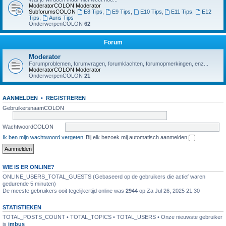
ModeratorCOLON
Moderator
SubforumsCOLON
E8 Tips
,
E9 Tips
,
E10 Tips
,
E11 Tips
,
E12
Tips
,
Auris Tips
OnderwerpenCOLON
62
Forum
Moderator
Forumproblemen, forumvragen, forumklachten, forumopmerkingen, enz...
ModeratorCOLON
Moderator
OnderwerpenCOLON
21
AANMELDEN
•
REGISTREREN
GebruikersnaamCOLON
WachtwoordCOLON
Ik ben mijn wachtwoord vergeten
Bij elk bezoek mij automatisch aanmelden
WIE IS ER ONLINE?
ONLINE_USERS_TOTAL_GUESTS (Gebaseerd op de gebruikers die actief waren
gedurende 5 minuten)
De meeste gebruikers ooit tegelijkertijd online was
2944
op Za Jul 26, 2025 21:30
STATISTIEKEN
TOTAL_POSTS_COUNT • TOTAL_TOPICS • TOTAL_USERS • Onze nieuwste gebruiker
is
jmbus