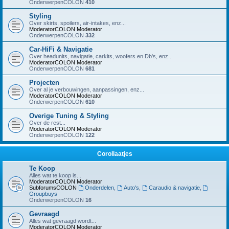
OnderwerpenCOLON
410
Styling
Over skirts, spoilers, air-intakes, enz...
ModeratorCOLON
Moderator
OnderwerpenCOLON
332
Car-HiFi & Navigatie
Over headunits, navigatie, carkits, woofers en Db's, enz...
ModeratorCOLON
Moderator
OnderwerpenCOLON
681
Projecten
Over al je verbouwingen, aanpassingen, enz...
ModeratorCOLON
Moderator
OnderwerpenCOLON
610
Overige Tuning & Styling
Over de rest...
ModeratorCOLON
Moderator
OnderwerpenCOLON
122
Corollaatjes
Te Koop
Alles wat te koop is...
ModeratorCOLON
Moderator
SubforumsCOLON
Onderdelen
,
Auto's
,
Caraudio & navigatie
,
Groupbuys
OnderwerpenCOLON
16
Gevraagd
Alles wat gevraagd wordt...
ModeratorCOLON
Moderator