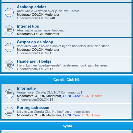
Aankoop advies
Alles wat je wil weten over je nieuwe Corolla...
ModeratorCOLON
Moderator
OnderwerpenCOLON
240
Internet tips
Alles wat je gezien moet hebben...
ModeratorCOLON
Moderator
Gespot op de sloop
Voor alles wat je op de sloop of bij een handelaar hebt zien staan
ModeratorCOLON
Moderator
OnderwerpenCOLON
1
Handelaren Hoekje
Hierin kunnen "goedgekeurde" handelaren hun kraam beheren
OnderwerpenCOLON
17
Corolla Club NL
Informatie
Vragen over Corolla Club NL? Kom maar op !
ModeratorsCOLON
Moderator
,
CCNL Crew
,
CCNL E-team
OnderwerpenCOLON
29
Kortingsadressen
Lid zijn van Corolla Club NL heeft zo z´n voordelen!
ModeratorsCOLON
Moderator
,
CCNL Crew
,
CCNL E-team
Toyota