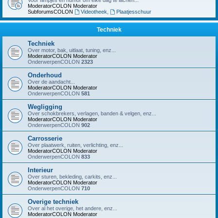
Voor filmpjes en humor om elke dag te lachen...
ModeratorCOLON
Moderator
SubforumsCOLON
Videotheek
,
Plaatjesschuur
Techniek
Techniek
Over motor, bak, uitlaat, tuning, enz...
ModeratorCOLON
Moderator
OnderwerpenCOLON
2323
Onderhoud
Over de aandacht...
ModeratorCOLON
Moderator
OnderwerpenCOLON
581
Wegligging
Over schokbrekers, verlagen, banden & velgen, enz...
ModeratorCOLON
Moderator
OnderwerpenCOLON
902
Carrosserie
Over plaatwerk, ruiten, verlichting, enz...
ModeratorCOLON
Moderator
OnderwerpenCOLON
833
Interieur
Over sturen, bekleding, carkits, enz...
ModeratorCOLON
Moderator
OnderwerpenCOLON
710
Overige techniek
Over al het overige, het andere, enz...
ModeratorCOLON
Moderator