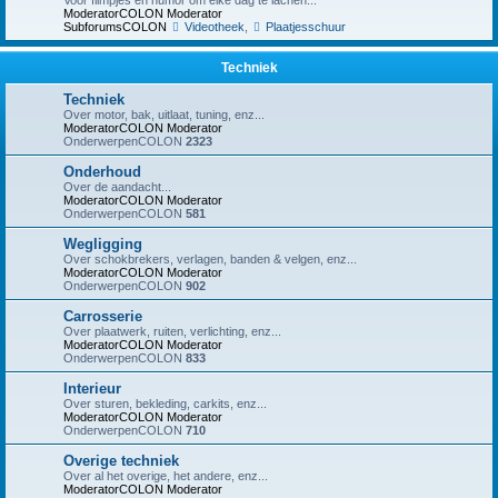
Voor filmpjes en humor om elke dag te lachen...
ModeratorCOLON
Moderator
SubforumsCOLON
Videotheek
,
Plaatjesschuur
Techniek
Techniek
Over motor, bak, uitlaat, tuning, enz...
ModeratorCOLON
Moderator
OnderwerpenCOLON
2323
Onderhoud
Over de aandacht...
ModeratorCOLON
Moderator
OnderwerpenCOLON
581
Wegligging
Over schokbrekers, verlagen, banden & velgen, enz...
ModeratorCOLON
Moderator
OnderwerpenCOLON
902
Carrosserie
Over plaatwerk, ruiten, verlichting, enz...
ModeratorCOLON
Moderator
OnderwerpenCOLON
833
Interieur
Over sturen, bekleding, carkits, enz...
ModeratorCOLON
Moderator
OnderwerpenCOLON
710
Overige techniek
Over al het overige, het andere, enz...
ModeratorCOLON
Moderator