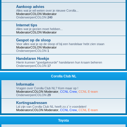
Aankoop advies
Alles wat je wil weten over je nieuwe Corolla...
ModeratorCOLON
Moderator
OnderwerpenCOLON
240
Internet tips
Alles wat je gezien moet hebben...
ModeratorCOLON
Moderator
Gespot op de sloop
Voor alles wat je op de sloop of bij een handelaar hebt zien staan
ModeratorCOLON
Moderator
OnderwerpenCOLON
1
Handelaren Hoekje
Hierin kunnen "goedgekeurde" handelaren hun kraam beheren
OnderwerpenCOLON
17
Corolla Club NL
Informatie
Vragen over Corolla Club NL? Kom maar op !
ModeratorsCOLON
Moderator
,
CCNL Crew
,
CCNL E-team
OnderwerpenCOLON
29
Kortingsadressen
Lid zijn van Corolla Club NL heeft zo z´n voordelen!
ModeratorsCOLON
Moderator
,
CCNL Crew
,
CCNL E-team
Toyota