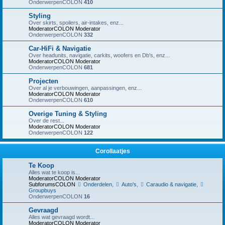
OnderwerpenCOLON
410
Styling
Over skirts, spoilers, air-intakes, enz...
ModeratorCOLON
Moderator
OnderwerpenCOLON
332
Car-HiFi & Navigatie
Over headunits, navigatie, carkits, woofers en Db's, enz...
ModeratorCOLON
Moderator
OnderwerpenCOLON
681
Projecten
Over al je verbouwingen, aanpassingen, enz...
ModeratorCOLON
Moderator
OnderwerpenCOLON
610
Overige Tuning & Styling
Over de rest...
ModeratorCOLON
Moderator
OnderwerpenCOLON
122
Corollaatjes
Te Koop
Alles wat te koop is...
ModeratorCOLON
Moderator
SubforumsCOLON
Onderdelen
,
Auto's
,
Caraudio & navigatie
,
Groupbuys
OnderwerpenCOLON
16
Gevraagd
Alles wat gevraagd wordt...
ModeratorCOLON
Moderator