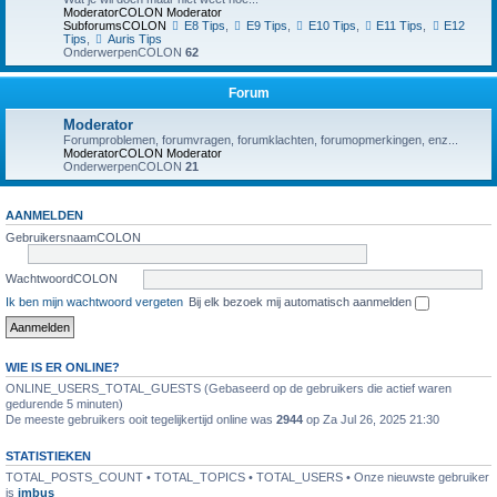
ModeratorCOLON
Moderator
SubforumsCOLON
E8 Tips
,
E9 Tips
,
E10 Tips
,
E11 Tips
,
E12
Tips
,
Auris Tips
OnderwerpenCOLON
62
Forum
Moderator
Forumproblemen, forumvragen, forumklachten, forumopmerkingen, enz...
ModeratorCOLON
Moderator
OnderwerpenCOLON
21
AANMELDEN
GebruikersnaamCOLON
WachtwoordCOLON
Ik ben mijn wachtwoord vergeten
Bij elk bezoek mij automatisch aanmelden
WIE IS ER ONLINE?
ONLINE_USERS_TOTAL_GUESTS (Gebaseerd op de gebruikers die actief waren
gedurende 5 minuten)
De meeste gebruikers ooit tegelijkertijd online was
2944
op Za Jul 26, 2025 21:30
STATISTIEKEN
TOTAL_POSTS_COUNT • TOTAL_TOPICS • TOTAL_USERS • Onze nieuwste gebruiker
is
jmbus