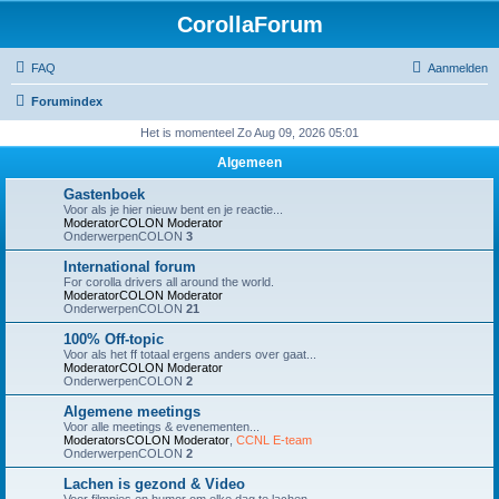
CorollaForum
FAQ
Aanmelden
Forumindex
Het is momenteel Zo Aug 09, 2026 05:01
Algemeen
Gastenboek
Voor als je hier nieuw bent en je reactie...
ModeratorCOLON
Moderator
OnderwerpenCOLON
3
International forum
For corolla drivers all around the world.
ModeratorCOLON
Moderator
OnderwerpenCOLON
21
100% Off-topic
Voor als het ff totaal ergens anders over gaat...
ModeratorCOLON
Moderator
OnderwerpenCOLON
2
Algemene meetings
Voor alle meetings & evenementen...
ModeratorsCOLON
Moderator
,
CCNL E-team
OnderwerpenCOLON
2
Lachen is gezond & Video