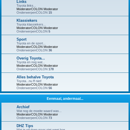
Links
Toyota links...
ModeratorCOLON
Moderator
OnderwerpenCOLON
15
Klassiekers
Toyota klassiekers...
ModeratorCOLON
Moderator
OnderwerpenCOLON
5
Sport
Toyota en de sport...
ModeratorCOLON
Moderator
OnderwerpenCOLON
36
Overig Toyota...
Toyota en nog wat...
ModeratorCOLON
Moderator
OnderwerpenCOLON
178
Alles behalve Toyota
Toyota...nu ff niet!
ModeratorCOLON
Moderator
OnderwerpenCOLON
56
Eenmaal, andermaal...
Archief
Wat nog de moeite waard was...
ModeratorCOLON
Moderator
OnderwerpenCOLON
73
DHZ Tips
Wat je wil doen maar niet weet hoe...