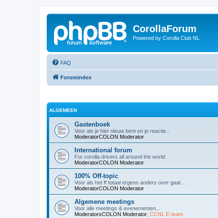
CorollaForum
Powered by Corolla Club NL
FAQ
Forumindex
ALGEMEEN
Gastenboek
Voor als je hier nieuw bent en je reactie...
ModeratorCOLON
Moderator
International forum
For corolla drivers all around the world.
ModeratorCOLON
Moderator
100% Off-topic
Voor als het ff totaal ergens anders over gaat...
ModeratorCOLON
Moderator
Algemene meetings
Voor alle meetings & evenementen...
ModeratorsCOLON
Moderator
,
CCNL E-team