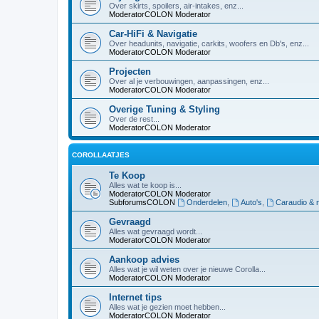
Over skirts, spoilers, air-intakes, enz...
ModeratorCOLON
Moderator
Car-HiFi & Navigatie
Over headunits, navigatie, carkits, woofers en Db's, enz...
ModeratorCOLON
Moderator
Projecten
Over al je verbouwingen, aanpassingen, enz...
ModeratorCOLON
Moderator
Overige Tuning & Styling
Over de rest...
ModeratorCOLON
Moderator
COROLLAATJES
Te Koop
Alles wat te koop is...
ModeratorCOLON
Moderator
SubforumsCOLON
Onderdelen
,
Auto's
,
Caraudio & n
Gevraagd
Alles wat gevraagd wordt...
ModeratorCOLON
Moderator
Aankoop advies
Alles wat je wil weten over je nieuwe Corolla...
ModeratorCOLON
Moderator
Internet tips
Alles wat je gezien moet hebben...
ModeratorCOLON
Moderator