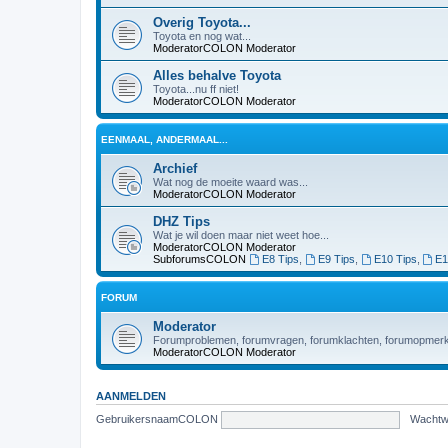
Overig Toyota...
Toyota en nog wat...
ModeratorCOLON
Moderator
Alles behalve Toyota
Toyota...nu ff niet!
ModeratorCOLON
Moderator
EENMAAL, ANDERMAAL...
Archief
Wat nog de moeite waard was...
ModeratorCOLON
Moderator
DHZ Tips
Wat je wil doen maar niet weet hoe...
ModeratorCOLON
Moderator
SubforumsCOLON
E8 Tips
,
E9 Tips
,
E10 Tips
,
E1
FORUM
Moderator
Forumproblemen, forumvragen, forumklachten, forumopmerki
ModeratorCOLON
Moderator
AANMELDEN
GebruikersnaamCOLON
Wacht