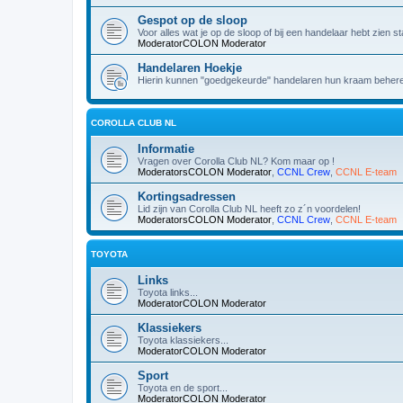
Gespot op de sloop
Voor alles wat je op de sloop of bij een handelaar hebt zien s
ModeratorCOLON
Moderator
Handelaren Hoekje
Hierin kunnen "goedgekeurde" handelaren hun kraam beher
COROLLA CLUB NL
Informatie
Vragen over Corolla Club NL? Kom maar op !
ModeratorsCOLON
Moderator
,
CCNL Crew
,
CCNL E-team
Kortingsadressen
Lid zijn van Corolla Club NL heeft zo z´n voordelen!
ModeratorsCOLON
Moderator
,
CCNL Crew
,
CCNL E-team
TOYOTA
Links
Toyota links...
ModeratorCOLON
Moderator
Klassiekers
Toyota klassiekers...
ModeratorCOLON
Moderator
Sport
Toyota en de sport...
ModeratorCOLON
Moderator