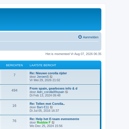
Aanmelden
Het is momenteel Vr Aug 07, 2026 06:35
BERICHTEN
LAATSTE BERICHT
L
Re: Nieuwe corolla rijder
B
7
a
L
door
JeroenS
a
a
Vr Mei 29, 2026 21:02
e
t
a
s
t
L
From spain, gearboxes info & d
r
B
494
t
s
a
L
door
Adri_corolla99spain
e
t
a
a
Di Feb 13, 2024 09:48
i
b
e
e
t
a
e
b
s
t
L
Re: Tellen met Corolla..
r
e
c
r
B
16
t
s
a
L
door
Bart-E11
i
r
e
t
a
a
Di Jul 05, 2016 16:37
c
i
h
i
b
e
e
t
a
h
c
e
b
s
t
t
h
L
Re: Help het E-team evenemente
r
e
t
c
r
B
76
t
s
t
a
L
door
Robbie F
i
r
e
t
b
a
a
Wo Dec 25, 2024 15:56
c
i
e
h
i
b
e
e
e