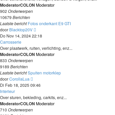
ModeratorCOLON
Moderator
902
Onderwerpen
10679
Berichten
Laatste bericht
Fotos onderkant E9 GTI
Laatste
door
Blacktop20V
bericht
Do Nov 14, 2024 22:18
bekijken
Carrosserie
Over plaatwerk, ruiten, verlichting, enz...
ModeratorCOLON
Moderator
833
Onderwerpen
9189
Berichten
Laatste bericht
Spuiten motorklep
Laatste
door
CorollaLua
bericht
Di Feb 18, 2025 09:46
bekijken
Interieur
Over sturen, bekleding, carkits, enz...
ModeratorCOLON
Moderator
710
Onderwerpen