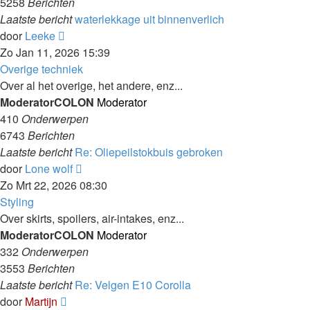
5258
Berichten
Laatste bericht
waterlekkage uit binnenverlich
Laatste
door
Leeke
bericht
Zo Jan 11, 2026 15:39
bekijken
Overige techniek
Over al het overige, het andere, enz...
ModeratorCOLON
Moderator
410
Onderwerpen
6743
Berichten
Laatste bericht
Re: Oliepeilstokbuis gebroken
Laatste
door
Lone wolf
bericht
Zo Mrt 22, 2026 08:30
bekijken
Styling
Over skirts, spoilers, air-intakes, enz...
ModeratorCOLON
Moderator
332
Onderwerpen
3553
Berichten
Laatste bericht
Re: Velgen E10 Corolla
Laatste
door
Martijn