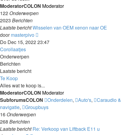
ModeratorCOLON
Moderator
122
Onderwerpen
2023
Berichten
Laatste bericht
Wisselen van OEM xenon naar OE
Laatste
door
masterpivo
bericht
Do Dec 15, 2022 23:47
bekijken
Corollaatjes
Onderwerpen
Berichten
Laatste bericht
Te Koop
Alles wat te koop is...
ModeratorCOLON
Moderator
SubforumsCOLON
Onderdelen
,
Auto's
,
Caraudio &
navigatie
,
Groupbuys
16
Onderwerpen
268
Berichten
Laatste bericht
Re: Verkoop van Liftback E11 u