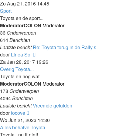
bericht
Zo Aug 21, 2016 14:45
bekijken
Sport
Toyota en de sport...
ModeratorCOLON
Moderator
36
Onderwerpen
614
Berichten
Laatste bericht
Re: Toyota terug in de Rally s
Laatste
door
Linea Sol
bericht
Za Jan 28, 2017 19:26
bekijken
Overig Toyota...
Toyota en nog wat...
ModeratorCOLON
Moderator
178
Onderwerpen
4094
Berichten
Laatste bericht
Vreemde geluiden
Laatste
door
tocove
bericht
Wo Jun 21, 2023 14:30
bekijken
Alles behalve Toyota
Toyota...nu ff niet!