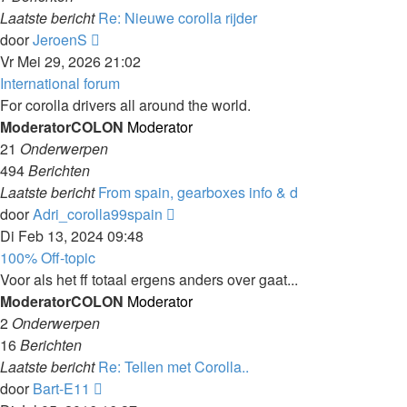
Laatste bericht
Re: Nieuwe corolla rijder
Laatste
door
JeroenS
bericht
Vr Mei 29, 2026 21:02
bekijken
International forum
For corolla drivers all around the world.
ModeratorCOLON
Moderator
21
Onderwerpen
494
Berichten
Laatste bericht
From spain, gearboxes info & d
Laatste
door
Adri_corolla99spain
bericht
Di Feb 13, 2024 09:48
bekijken
100% Off-topic
Voor als het ff totaal ergens anders over gaat...
ModeratorCOLON
Moderator
2
Onderwerpen
16
Berichten
Laatste bericht
Re: Tellen met Corolla..
Laatste
door
Bart-E11