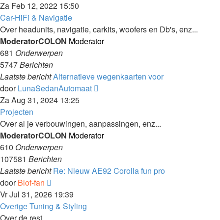
bericht
Za Feb 12, 2022 15:50
bekijken
Car-HiFi & Navigatie
Over headunits, navigatie, carkits, woofers en Db's, enz...
ModeratorCOLON
Moderator
681
Onderwerpen
5747
Berichten
Laatste bericht
Alternatieve wegenkaarten voor
Laatste
door
LunaSedanAutomaat
bericht
Za Aug 31, 2024 13:25
bekijken
Projecten
Over al je verbouwingen, aanpassingen, enz...
ModeratorCOLON
Moderator
610
Onderwerpen
107581
Berichten
Laatste bericht
Re: Nieuw AE92 Corolla fun pro
Laatste
door
Blof-fan
bericht
Vr Jul 31, 2026 19:39
bekijken
Overige Tuning & Styling
Over de rest...