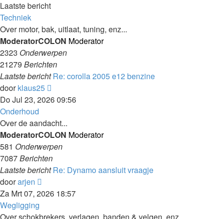
Laatste bericht
Techniek
Over motor, bak, uitlaat, tuning, enz...
ModeratorCOLON
Moderator
2323
Onderwerpen
21279
Berichten
Laatste bericht
Re: corolla 2005 e12 benzine
Laatste
door
klaus25
bericht
Do Jul 23, 2026 09:56
bekijken
Onderhoud
Over de aandacht...
ModeratorCOLON
Moderator
581
Onderwerpen
7087
Berichten
Laatste bericht
Re: Dynamo aansluit vraagje
Laatste
door
arjen
bericht
Za Mrt 07, 2026 18:57
bekijken
Wegligging
Over schokbrekers, verlagen, banden & velgen, enz...