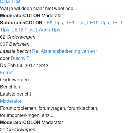
bekijken
DHZ Tips
Wat je wil doen maar niet weet hoe...
ModeratorCOLON
Moderator
SubforumsCOLON
E8 Tips
,
E9 Tips
,
E10 Tips
,
E11
Tips
,
E12 Tips
,
Auris Tips
62
Onderwerpen
307
Berichten
Laatste bericht
Re: Afstandsbediening van e11
Laatste
door
Dutchy
bericht
Do Feb 09, 2017 18:42
bekijken
Forum
Onderwerpen
Berichten
Laatste bericht
Moderator
Forumproblemen, forumvragen, forumklachten,
forumopmerkingen, enz...
ModeratorCOLON
Moderator
21
Onderwerpen