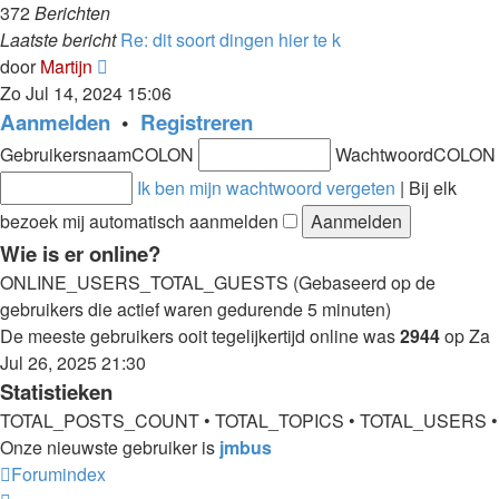
372
Berichten
Laatste bericht
Re: dit soort dingen hier te k
Laatste
door
Martijn
bericht
Zo Jul 14, 2024 15:06
bekijken
Aanmelden
•
Registreren
GebruikersnaamCOLON
WachtwoordCOLON
Ik ben mijn wachtwoord vergeten
|
Bij elk
bezoek mij automatisch aanmelden
Wie is er online?
ONLINE_USERS_TOTAL_GUESTS (Gebaseerd op de
gebruikers die actief waren gedurende 5 minuten)
De meeste gebruikers ooit tegelijkertijd online was
2944
op Za
Jul 26, 2025 21:30
Statistieken
TOTAL_POSTS_COUNT • TOTAL_TOPICS • TOTAL_USERS •
Onze nieuwste gebruiker is
jmbus
Forumindex