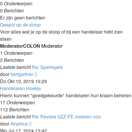
0
Onderwerpen
0
Berichten
Er zijn geen berichten
Gespot op de sloop
Voor alles wat je op de sloop of bij een handelaar hebt zien
staan
ModeratorCOLON
Moderator
1
Onderwerpen
3
Berichten
Laatste bericht
Re: Spelregels
Laatste
door
bertgartner
bericht
Do Okt 10, 2019 10:29
bekijken
Handelaren Hoekje
Hierin kunnen "goedgekeurde" handelaren hun kraam beheren
17
Onderwerpen
112
Berichten
Laatste bericht
Re: Revisie 3ZZ-FE motoren voo
Laatste
door
Anjelica
bericht
Wo Jul 17, 2024 13:42