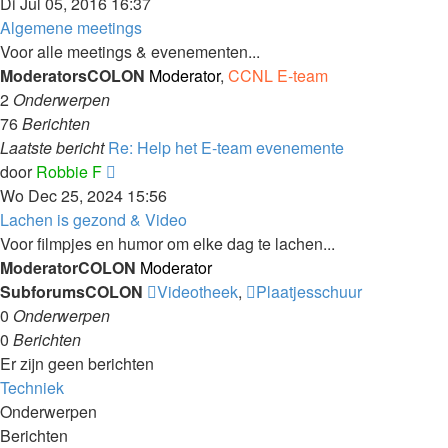
bericht
Di Jul 05, 2016 16:37
bekijken
Algemene meetings
Voor alle meetings & evenementen...
ModeratorsCOLON
Moderator
,
CCNL E-team
2
Onderwerpen
76
Berichten
Laatste bericht
Re: Help het E-team evenemente
Laatste
door
Robbie F
bericht
Wo Dec 25, 2024 15:56
bekijken
Lachen is gezond & Video
Voor filmpjes en humor om elke dag te lachen...
ModeratorCOLON
Moderator
SubforumsCOLON
Videotheek
,
Plaatjesschuur
0
Onderwerpen
0
Berichten
Er zijn geen berichten
Techniek
Onderwerpen
Berichten