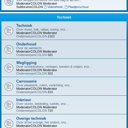
Voor filmpjes en humor om elke dag te lachen...
ModeratorCOLON
Moderator
SubforumsCOLON
Videotheek
,
Plaatjesschuur
Techniek
Techniek
Over motor, bak, uitlaat, tuning, enz...
ModeratorCOLON
Moderator
OnderwerpenCOLON
2323
Onderhoud
Over de aandacht...
ModeratorCOLON
Moderator
OnderwerpenCOLON
581
Wegligging
Over schokbrekers, verlagen, banden & velgen, enz...
ModeratorCOLON
Moderator
OnderwerpenCOLON
902
Carrosserie
Over plaatwerk, ruiten, verlichting, enz...
ModeratorCOLON
Moderator
OnderwerpenCOLON
833
Interieur
Over sturen, bekleding, carkits, enz...
ModeratorCOLON
Moderator
OnderwerpenCOLON
710
Overige techniek
Over al het overige, het andere, enz...
ModeratorCOLON
Moderator