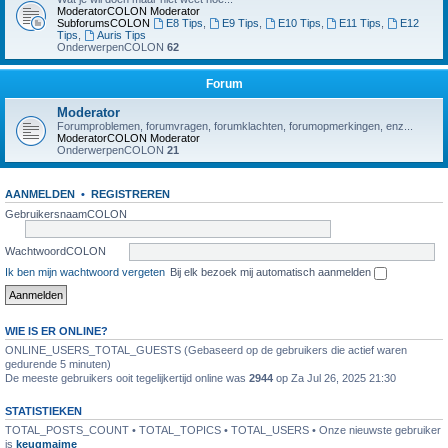
ModeratorCOLON
Moderator
SubforumsCOLON
E8 Tips
,
E9 Tips
,
E10 Tips
,
E11 Tips
,
E12
Tips
,
Auris Tips
OnderwerpenCOLON
62
Forum
Moderator
Forumproblemen, forumvragen, forumklachten, forumopmerkingen, enz...
ModeratorCOLON
Moderator
OnderwerpenCOLON
21
AANMELDEN
•
REGISTREREN
GebruikersnaamCOLON
WachtwoordCOLON
Ik ben mijn wachtwoord vergeten
Bij elk bezoek mij automatisch aanmelden
WIE IS ER ONLINE?
ONLINE_USERS_TOTAL_GUESTS (Gebaseerd op de gebruikers die actief waren
gedurende 5 minuten)
De meeste gebruikers ooit tegelijkertijd online was
2944
op Za Jul 26, 2025 21:30
STATISTIEKEN
TOTAL_POSTS_COUNT • TOTAL_TOPICS • TOTAL_USERS • Onze nieuwste gebruiker
is
keugmaime