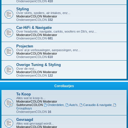
OnderwerpenCOLON
410
Styling
Over skirts, spoilers, air-intakes, enz...
ModeratorCOLON
Moderator
OnderwerpenCOLON
332
Car-HiFi & Navigatie
Over headunits, navigatie, carkits, woofers en Db's, enz...
ModeratorCOLON
Moderator
OnderwerpenCOLON
681
Projecten
Over al je verbouwingen, aanpassingen, enz...
ModeratorCOLON
Moderator
OnderwerpenCOLON
610
Overige Tuning & Styling
Over de rest...
ModeratorCOLON
Moderator
OnderwerpenCOLON
122
Corollaatjes
Te Koop
Alles wat te koop is...
ModeratorCOLON
Moderator
SubforumsCOLON
Onderdelen
,
Auto's
,
Caraudio & navigatie
,
Groupbuys
OnderwerpenCOLON
16
Gevraagd
Alles wat gevraagd wordt...
ModeratorCOLON
Moderator