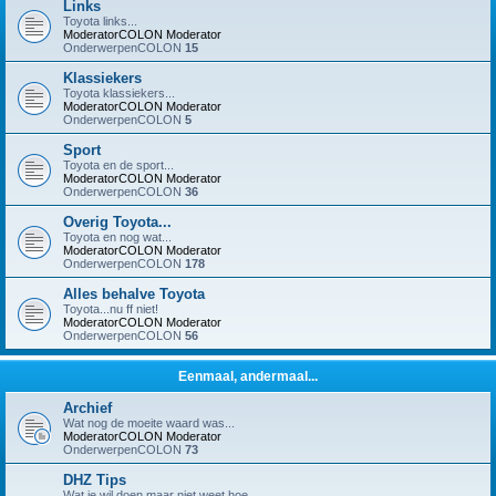
Links
Toyota links...
ModeratorCOLON
Moderator
OnderwerpenCOLON
15
Klassiekers
Toyota klassiekers...
ModeratorCOLON
Moderator
OnderwerpenCOLON
5
Sport
Toyota en de sport...
ModeratorCOLON
Moderator
OnderwerpenCOLON
36
Overig Toyota...
Toyota en nog wat...
ModeratorCOLON
Moderator
OnderwerpenCOLON
178
Alles behalve Toyota
Toyota...nu ff niet!
ModeratorCOLON
Moderator
OnderwerpenCOLON
56
Eenmaal, andermaal...
Archief
Wat nog de moeite waard was...
ModeratorCOLON
Moderator
OnderwerpenCOLON
73
DHZ Tips
Wat je wil doen maar niet weet hoe...