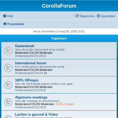
CorollaForum
FAQ
Registreren
Aanmelden
Forumindex
Het is momenteel Zo Aug 09, 2026 15:01
Algemeen
Gastenboek
Voor als je hier nieuw bent en je reactie...
ModeratorCOLON
Moderator
OnderwerpenCOLON
3
International forum
For corolla drivers all around the world.
ModeratorCOLON
Moderator
OnderwerpenCOLON
21
100% Off-topic
Voor als het ff totaal ergens anders over gaat...
ModeratorCOLON
Moderator
OnderwerpenCOLON
2
Algemene meetings
Voor alle meetings & evenementen...
ModeratorsCOLON
Moderator
,
CCNL E-team
OnderwerpenCOLON
2
Lachen is gezond & Video