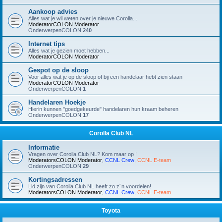
Aankoop advies
Alles wat je wil weten over je nieuwe Corolla...
ModeratorCOLON
Moderator
OnderwerpenCOLON
240
Internet tips
Alles wat je gezien moet hebben...
ModeratorCOLON
Moderator
Gespot op de sloop
Voor alles wat je op de sloop of bij een handelaar hebt zien staan
ModeratorCOLON
Moderator
OnderwerpenCOLON
1
Handelaren Hoekje
Hierin kunnen "goedgekeurde" handelaren hun kraam beheren
OnderwerpenCOLON
17
Corolla Club NL
Informatie
Vragen over Corolla Club NL? Kom maar op !
ModeratorsCOLON
Moderator
,
CCNL Crew
,
CCNL E-team
OnderwerpenCOLON
29
Kortingsadressen
Lid zijn van Corolla Club NL heeft zo z´n voordelen!
ModeratorsCOLON
Moderator
,
CCNL Crew
,
CCNL E-team
Toyota