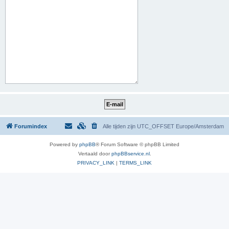
Forumindex
Alle tijden zijn UTC_OFFSET Europe/Amsterdam
Powered by
phpBB
® Forum Software © phpBB Limited
Vertaald door
phpBBservice.nl
.
PRIVACY_LINK
|
TERMS_LINK