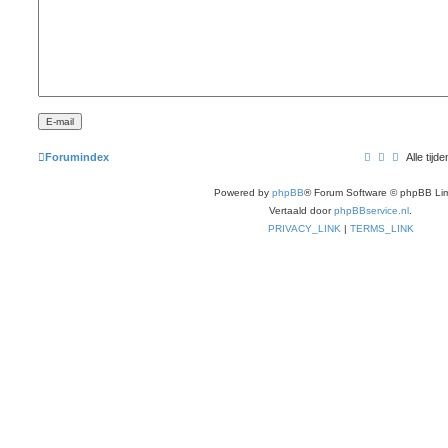
Forumindex
Alle ti
Powered by
phpBB
® Forum Software © phpBB Lim
Vertaald door
phpBBservice.nl
.
PRIVACY_LINK
|
TERMS_LINK