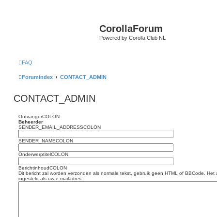
CorollaForum
Powered by Corolla Club NL
FAQ
Forumindex
CONTACT_ADMIN
CONTACT_ADMIN
OntvangerCOLON
Beheerder
SENDER_EMAIL_ADDRESSCOLON
SENDER_NAMECOLON
OnderwerptitelCOLON
BerichtinhoudCOLON
Dit bericht zal worden verzonden als normale tekst, gebruik geen HTML of BBCode. Het 
ingesteld als uw e-mailadres.