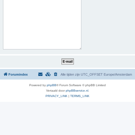
Forumindex
Alle tijden zijn UTC_OFFSET Europe/Amsterdam
Powered by
phpBB
® Forum Software © phpBB Limited
Vertaald door
phpBBservice.nl
.
PRIVACY_LINK
|
TERMS_LINK