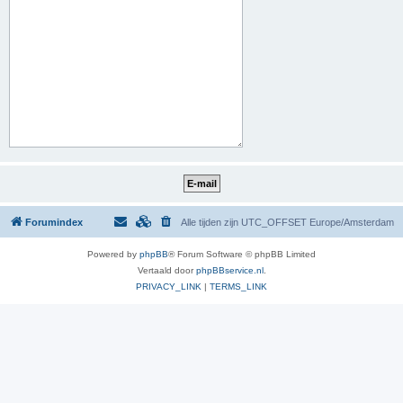
Forumindex
Alle tijden zijn UTC_OFFSET Europe/Amsterdam
Powered by
phpBB
® Forum Software © phpBB Limited
Vertaald door
phpBBservice.nl
.
PRIVACY_LINK
|
TERMS_LINK