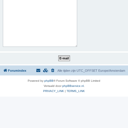
Forumindex
Alle tijden zijn UTC_OFFSET Europe/Amsterdam
Powered by
phpBB
® Forum Software © phpBB Limited
Vertaald door
phpBBservice.nl
.
PRIVACY_LINK
|
TERMS_LINK