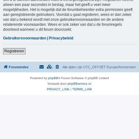
alleen een paar secondes in beslag, maar het geeft u veel meer
mogelijkheden. Het is mogelijk dat de forumbeheerder extra permissies geeft
aan geregistreerde gebruikers. Voordat u gaat registeren, wees er dan zeker
van dat u bekend wordt met onze gebruikersvoorwaarden en de andere
relaterende voorwaarden. Wees er ook zeker van dat u de forumregels
doorleest wanneer u dit forum doorzoekt.
Gebruikersvoorwaarden
|
Privacybeleid
Registreren
Forumindex
Alle tijden zijn UTC_OFFSET Europe/Amsterdam
Powered by
phpBB
® Forum Software © phpBB Limited
Vertaald door
phpBBservice.nl
.
PRIVACY_LINK
|
TERMS_LINK