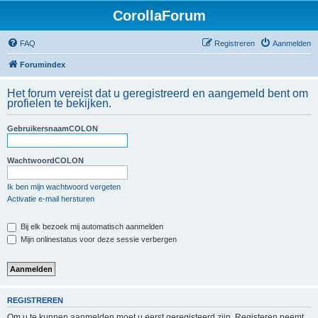
CorollaForum
FAQ
Registreren
Aanmelden
Forumindex
Het forum vereist dat u geregistreerd en aangemeld bent om
profielen te bekijken.
GebruikersnaamCOLON
WachtwoordCOLON
Ik ben mijn wachtwoord vergeten
Activatie e-mail hersturen
Bij elk bezoek mij automatisch aanmelden
Mijn onlinestatus voor deze sessie verbergen
REGISTREREN
Om u te kunnen aanmelden moet u eerst geregisteerd zijn. Registeren neemt