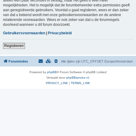
alleen een paar secondes in beslag, maar het geeft u veel meer
mogelijkheden. Het is mogelijk dat de forumbeheerder extra permissies geeft
aan geregistreerde gebruikers. Voordat u gaat registeren, wees er dan zeker
van dat u bekend wordt met onze gebruikersvoorwaarden en de andere
relaterende voorwaarden. Wees er ook zeker van dat u de forumregels
doorleest wanneer u dit forum doorzoekt.
Gebruikersvoorwaarden
|
Privacybeleid
Registreren
Forumindex
Alle tijden zijn UTC_OFFSET Europe/Amsterdam
Powered by
phpBB
® Forum Software © phpBB Limited
Vertaald door
phpBBservice.nl
.
PRIVACY_LINK
|
TERMS_LINK