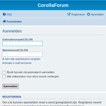
CorollaForum
FAQ
Registreren
Aanmelden
Forumindex
Aanmelden
GebruikersnaamCOLON
WachtwoordCOLON
Ik ben mijn wachtwoord vergeten
Activatie e-mail hersturen
Bij elk bezoek mij automatisch aanmelden
Mijn onlinestatus voor deze sessie verbergen
REGISTREREN
Om u te kunnen aanmelden moet u eerst geregisteerd zijn. Registeren neemt