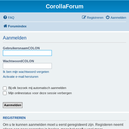
CorollaForum
FAQ
Registreren
Aanmelden
Forumindex
Aanmelden
GebruikersnaamCOLON
WachtwoordCOLON
Ik ben mijn wachtwoord vergeten
Activatie e-mail hersturen
Bij elk bezoek mij automatisch aanmelden
Mijn onlinestatus voor deze sessie verbergen
REGISTREREN
Om u te kunnen aanmelden moet u eerst geregisteerd zijn. Registeren neemt