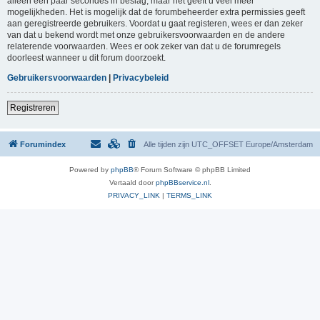
alleen een paar secondes in beslag, maar het geeft u veel meer
mogelijkheden. Het is mogelijk dat de forumbeheerder extra permissies geeft
aan geregistreerde gebruikers. Voordat u gaat registeren, wees er dan zeker
van dat u bekend wordt met onze gebruikersvoorwaarden en de andere
relaterende voorwaarden. Wees er ook zeker van dat u de forumregels
doorleest wanneer u dit forum doorzoekt.
Gebruikersvoorwaarden
|
Privacybeleid
Registreren
Forumindex
Alle tijden zijn UTC_OFFSET Europe/Amsterdam
Powered by
phpBB
® Forum Software © phpBB Limited
Vertaald door
phpBBservice.nl
.
PRIVACY_LINK
|
TERMS_LINK