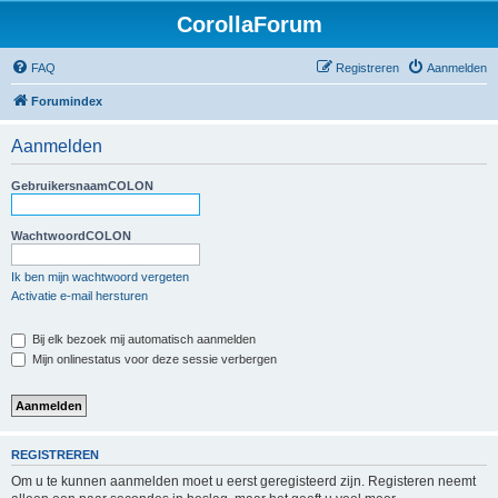
CorollaForum
FAQ
Registreren
Aanmelden
Forumindex
Aanmelden
GebruikersnaamCOLON
WachtwoordCOLON
Ik ben mijn wachtwoord vergeten
Activatie e-mail hersturen
Bij elk bezoek mij automatisch aanmelden
Mijn onlinestatus voor deze sessie verbergen
REGISTREREN
Om u te kunnen aanmelden moet u eerst geregisteerd zijn. Registeren neemt