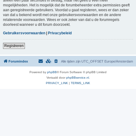
alleen een paar secondes in beslag, maar het geeft u veel meer
mogelijkheden. Het is mogelijk dat de forumbeheerder extra permissies geeft
aan geregistreerde gebruikers. Voordat u gaat registeren, wees er dan zeker
van dat u bekend wordt met onze gebruikersvoorwaarden en de andere
relaterende voorwaarden. Wees er ook zeker van dat u de forumregels
doorleest wanneer u dit forum doorzoekt.
Gebruikersvoorwaarden
|
Privacybeleid
Registreren
Forumindex
Alle tijden zijn UTC_OFFSET Europe/Amsterdam
Powered by
phpBB
® Forum Software © phpBB Limited
Vertaald door
phpBBservice.nl
.
PRIVACY_LINK
|
TERMS_LINK