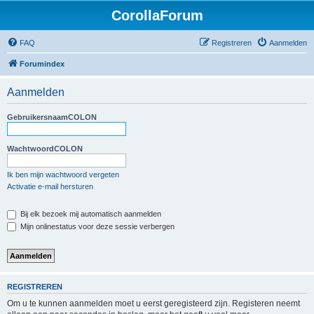
CorollaForum
FAQ
Registreren
Aanmelden
Forumindex
Aanmelden
GebruikersnaamCOLON
WachtwoordCOLON
Ik ben mijn wachtwoord vergeten
Activatie e-mail hersturen
Bij elk bezoek mij automatisch aanmelden
Mijn onlinestatus voor deze sessie verbergen
REGISTREREN
Om u te kunnen aanmelden moet u eerst geregisteerd zijn. Registeren neemt