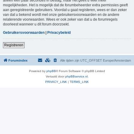
alleen een paar secondes in beslag, maar het geeft u veel meer
mogelijkheden. Het is mogelijk dat de forumbeheerder extra permissies geeft
aan geregistreerde gebruikers. Voordat u gaat registeren, wees er dan zeker
van dat u bekend wordt met onze gebruikersvoorwaarden en de andere
relaterende voorwaarden. Wees er ook zeker van dat u de forumregels
doorleest wanneer u dit forum doorzoekt.
Gebruikersvoorwaarden
|
Privacybeleid
Registreren
Forumindex
Alle tijden zijn UTC_OFFSET Europe/Amsterdam
Powered by
phpBB
® Forum Software © phpBB Limited
Vertaald door
phpBBservice.nl
.
PRIVACY_LINK
|
TERMS_LINK