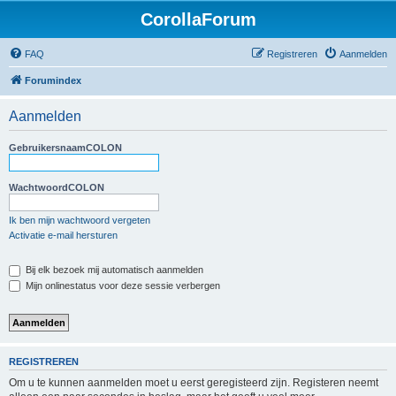
CorollaForum
FAQ
Registreren
Aanmelden
Forumindex
Aanmelden
GebruikersnaamCOLON
WachtwoordCOLON
Ik ben mijn wachtwoord vergeten
Activatie e-mail hersturen
Bij elk bezoek mij automatisch aanmelden
Mijn onlinestatus voor deze sessie verbergen
REGISTREREN
Om u te kunnen aanmelden moet u eerst geregisteerd zijn. Registeren neemt