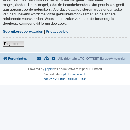
alleen een paar secondes in beslag, maar het geeft u veel meer
mogelijkheden. Het is mogelijk dat de forumbeheerder extra permissies geeft
aan geregistreerde gebruikers. Voordat u gaat registeren, wees er dan zeker
van dat u bekend wordt met onze gebruikersvoorwaarden en de andere
relaterende voorwaarden. Wees er ook zeker van dat u de forumregels
doorleest wanneer u dit forum doorzoekt.
Gebruikersvoorwaarden
|
Privacybeleid
Registreren
Forumindex
Alle tijden zijn UTC_OFFSET Europe/Amsterdam
Powered by
phpBB
® Forum Software © phpBB Limited
Vertaald door
phpBBservice.nl
.
PRIVACY_LINK
|
TERMS_LINK