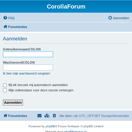
CorollaForum
FAQ
Aanmelden
Forumindex
Aanmelden
GebruikersnaamCOLON
WachtwoordCOLON
Ik ben mijn wachtwoord vergeten
Bij elk bezoek mij automatisch aanmelden
Mijn onlinestatus voor deze sessie verbergen
Forumindex
Alle tijden zijn UTC_OFFSET Europe/Amsterdam
Powered by
phpBB
® Forum Software © phpBB Limited
Vertaald door
phpBBservice.nl
.