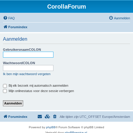
CorollaForum
FAQ
Aanmelden
Forumindex
Aanmelden
GebruikersnaamCOLON
WachtwoordCOLON
Ik ben mijn wachtwoord vergeten
Bij elk bezoek mij automatisch aanmelden
Mijn onlinestatus voor deze sessie verbergen
Forumindex
Alle tijden zijn UTC_OFFSET Europe/Amsterdam
Powered by
phpBB
® Forum Software © phpBB Limited
Vertaald door
phpBBservice.nl
.