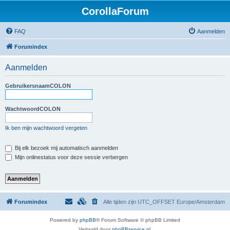
CorollaForum
FAQ
Aanmelden
Forumindex
Aanmelden
GebruikersnaamCOLON
WachtwoordCOLON
Ik ben mijn wachtwoord vergeten
Bij elk bezoek mij automatisch aanmelden
Mijn onlinestatus voor deze sessie verbergen
Forumindex
Alle tijden zijn UTC_OFFSET Europe/Amsterdam
Powered by
phpBB
® Forum Software © phpBB Limited
Vertaald door
phpBBservice.nl
.