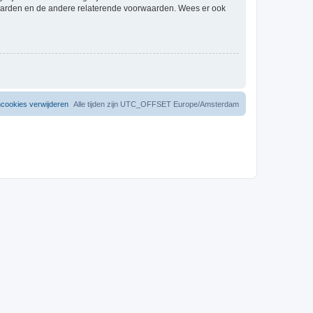
waarden en de andere relaterende voorwaarden. Wees er ook
mcookies verwijderen
Alle tijden zijn UTC_OFFSET Europe/Amsterdam