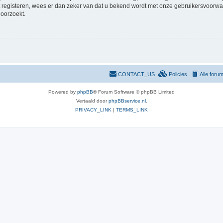
at registeren, wees er dan zeker van dat u bekend wordt met onze gebruikersvoor
doorzoekt.
CONTACT_US
Policies
Alle foru
Powered by
phpBB
® Forum Software © phpBB Limited
Vertaald door
phpBBservice.nl
.
PRIVACY_LINK
|
TERMS_LINK