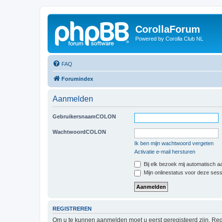
CorollaForum
Powered by Corolla Club NL
FAQ
Forumindex
Aanmelden
GebruikersnaamCOLON
WachtwoordCOLON
Ik ben mijn wachtwoord vergeten
Activatie e-mail hersturen
Bij elk bezoek mij automatisch 
Mijn onlinestatus voor deze ses
REGISTREREN
Om u te kunnen aanmelden moet u eerst geregisteerd zijn. Reg