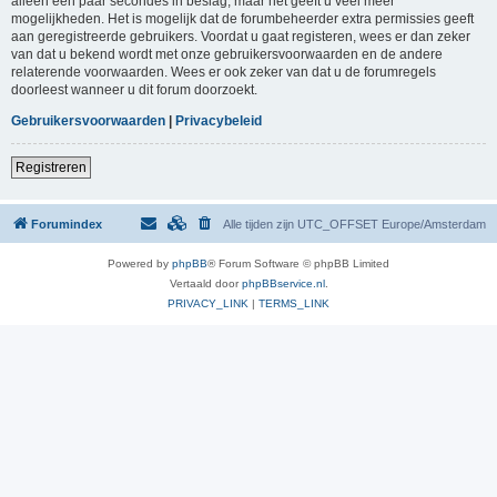
alleen een paar secondes in beslag, maar het geeft u veel meer
mogelijkheden. Het is mogelijk dat de forumbeheerder extra permissies geeft
aan geregistreerde gebruikers. Voordat u gaat registeren, wees er dan zeker
van dat u bekend wordt met onze gebruikersvoorwaarden en de andere
relaterende voorwaarden. Wees er ook zeker van dat u de forumregels
doorleest wanneer u dit forum doorzoekt.
Gebruikersvoorwaarden
|
Privacybeleid
Registreren
Forumindex
Alle tijden zijn UTC_OFFSET Europe/Amsterdam
Powered by
phpBB
® Forum Software © phpBB Limited
Vertaald door
phpBBservice.nl
.
PRIVACY_LINK
|
TERMS_LINK