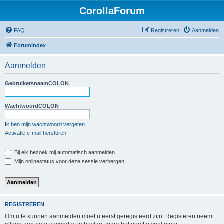
CorollaForum
FAQ
Registreren
Aanmelden
Forumindex
Aanmelden
GebruikersnaamCOLON
WachtwoordCOLON
Ik ben mijn wachtwoord vergeten
Activatie e-mail hersturen
Bij elk bezoek mij automatisch aanmelden
Mijn onlinestatus voor deze sessie verbergen
REGISTREREN
Om u te kunnen aanmelden moet u eerst geregisteerd zijn. Registeren neemt