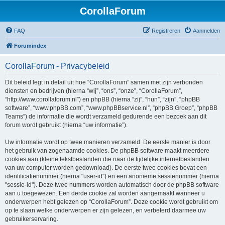
CorollaForum
FAQ
Registreren
Aanmelden
Forumindex
CorollaForum - Privacybeleid
Dit beleid legt in detail uit hoe “CorollaForum” samen met zijn verbonden
diensten en bedrijven (hierna “wij”, “ons”, “onze”, “CorollaForum”,
“http://www.corollaforum.nl”) en phpBB (hierna “zij”, “hun”, “zijn”, “phpBB
software”, “www.phpBB.com”, “www.phpBBservice.nl”, “phpBB Groep”, “phpBB
Teams”) de informatie die wordt verzameld gedurende een bezoek aan dit
forum wordt gebruikt (hierna “uw informatie”).
Uw informatie wordt op twee manieren verzameld. De eerste manier is door
het gebruik van zogenaamde cookies. De phpBB software maakt meerdere
cookies aan (kleine tekstbestanden die naar de tijdelijke internetbestanden
van uw computer worden gedownload). De eerste twee cookies bevat een
identificatienummer (hierna "user-id") en een anonieme sessienummer (hierna
"sessie-id"). Deze twee nummers worden automatisch door de phpBB software
aan u toegewezen. Een derde cookie zal worden aangemaakt wanneer u
onderwerpen hebt gelezen op “CorollaForum”. Deze cookie wordt gebruikt om
op te slaan welke onderwerpen er zijn gelezen, en verbeterd daarmee uw
gebruikerservaring.