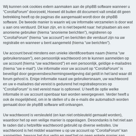
Wij kunnen ook cookies extern aanmaken aan de phpBB software wanneer u
“CorollaForum” doorzoekt, Hoewel dit buiten dit document valt omdat dit geen
betrekking heeft op de paginas die aangemaakt wordt door de phpBB
software. De tweede manier is waarin wij uw informatie verzamelen is door wat
u aan ons verstuurd. Dit kan zijn, en is niet beperkt naar: het plaatsen als een
anonieme gebruiker (hierna “anonieme berichten”), registreren op
“CorollaForum” (hierna “uw account”) en berichten die verstuurt zijn na uw
registratie en wanneer u bent aangemeld (hierna “uw berichten”).
Uw account bevat minstens een unieke identificeerbare naam (hierna “uw
gebruikersnaam”), een persoonlijk wachtwoord om te kunnen aanmelden op
uw account (hierna “uw wachtwoord”) en een persoonlijk, geldige e-mailadres
(hierna “uw e-mail”). Uw informatie voor uw account op “CorollaForum” is
beveiligd door gegevensbeschermingswetgeving dat geldt in het land waar dit
forum gehost is. Enige informatie naast uw gebruikersnaam, uw wachtwoord
en uw e-mailadres dat vereist is gedurend het registratieproces op
“CorollaForum” is niet vereist maar is optioneel. U heeft de optie welke
informatie in uw account openbaar kan worden weergegeven. Verder heeft u
ook de mogelijkheid, om in te stellen of u de e-mails die automatisch worden
gemaakt door de phpBB software wilt ontvangen.
Uw wachtwoord is versleuteld (en kan niet ontsleuteld gemaakt worden),
waardoor het op een veilige manier is opgeslagen. Desondanks is het niet aan
te raden dat u hetzelfde wachtwoord gebruikt op diverse websites. Uw
wachtwoord is het middel waarmee u op uw account op “CorollaForum” kan
aanmelden, bewaar het dus veilig en geef het op geen enkele manier aan