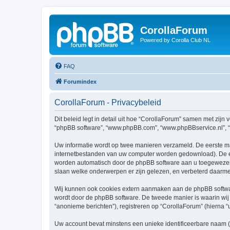
CorollaForum
Powered by Corolla Club NL
FAQ
Forumindex
CorollaForum - Privacybeleid
Dit beleid legt in detail uit hoe “CorollaForum” samen met zijn v
“phpBB software”, “www.phpBB.com”, “www.phpBBservice.nl”, “p
Uw informatie wordt op twee manieren verzameld. De eerste ma
internetbestanden van uw computer worden gedownload). De ee
worden automatisch door de phpBB software aan u toegewezen
slaan welke onderwerpen er zijn gelezen, en verbeterd daarm
Wij kunnen ook cookies extern aanmaken aan de phpBB softwar
wordt door de phpBB software. De tweede manier is waarin wij u
“anonieme berichten”), registreren op “CorollaForum” (hierna “
Uw account bevat minstens een unieke identificeerbare naam 