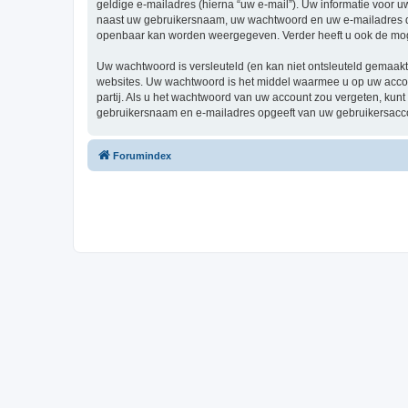
geldige e-mailadres (hierna “uw e-mail”). Uw informatie voor 
naast uw gebruikersnaam, uw wachtwoord en uw e-mailadres dat v
openbaar kan worden weergegeven. Verder heeft u ook de mogel
Uw wachtwoord is versleuteld (en kan niet ontsleuteld gemaakt
websites. Uw wachtwoord is het middel waarmee u op uw accou
partij. Als u het wachtwoord van uw account zou vergeten, kunt 
gebruikersnaam en e-mailadres opgeeft van uw gebruikersac
Forumindex