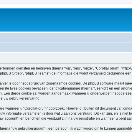
erbonden diensten en bedrijven (hierna “wij”, “ons”, “onze”, “CorollaForum”, “http://w
hpBB Groep”, “phpBB Teams”) de informatie die wordt verzameld gedurende een bez
nier is door het gebruik van zogenaamde cookies. De phpBB software maakt meerde
rste twee cookies bevat een identificatienummer (hierna "user-id") en een anon
. Een derde cookie zal worden aangemaakt wanneer u onderwerpen hebt gelezen 
ee uw gebruikerservaring.
e wanneer u “CorollaForum” doorzoekt, Hoewel dit buiten dit document valt omdat
w informatie verzamelen is door wat u aan ons verstuurd. Dit kan zijn, en is niet 
uw account”) en berichten die verstuurt zijn na uw registratie en wanneer u bent aa
(hierna “uw gebruikersnaam”), een persoonlijk wachtwoord om te kunnen aanmelde