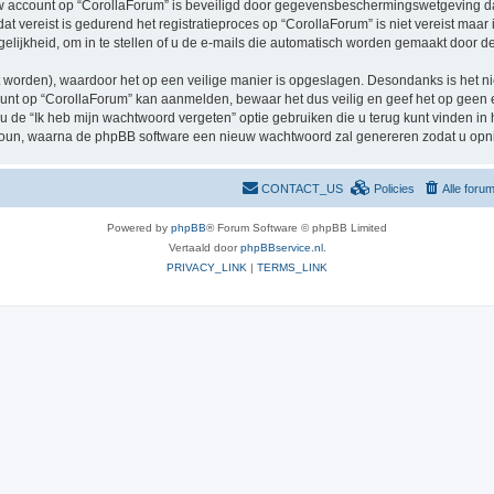
uw account op “CorollaForum” is beveiligd door gegevensbeschermingswetgeving dat g
ereist is gedurend het registratieproces op “CorollaForum” is niet vereist maar is
ijkheid, om in te stellen of u de e-mails die automatisch worden gemaakt door d
 worden), waardoor het op een veilige manier is opgeslagen. Desondanks is het ni
nt op “CorollaForum” kan aanmelden, bewaar het dus veilig en geef het op geen
u de “Ik heb mijn wachtwoord vergeten” optie gebruiken die u terug kunt vinden in 
coun, waarna de phpBB software een nieuw wachtwoord zal genereren zodat u op
CONTACT_US
Policies
Alle foru
Powered by
phpBB
® Forum Software © phpBB Limited
Vertaald door
phpBBservice.nl
.
PRIVACY_LINK
|
TERMS_LINK