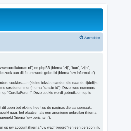
Aanmelden
ww.corollaforum.nl”) en phpBB (hierna “zij”, “hun”, “zijn”,
oek aan dit forum wordt gebruikt (hierna “uw informatie”).
re cookies aan (kleine tekstbestanden die naar de tijdelijke
ieme sessienummer (hierna "sessie-id"). Deze twee nummers
op “CorollaForum”. Deze cookie wordt gebruikt om op te
 dit geen betrekking heeft op de paginas die aangemaakt
beperkt naar: het plaatsen als een anonieme gebruiker (hierna
ngemeld (hierna “uw berichten”).
n op uw account (hierna “uw wachtwoord”) en een persoonlijk,