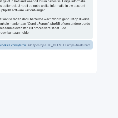
eldt in het land waar dit forum gehost is. Enige informatie
 optioneel. U heeft de optie welke informatie in uw account
e phpBB software wilt ontvangen.
et aan te raden dat u hetzelfde wachtwoord gebruikt op diverse
 enkele manier aan “CorollaForum”, phpBB of een andere derde
het aanmeldvenster. Dit proces vereist dat u de
nieuw kunt aanmelden.
mcookies verwijderen
Alle tijden zijn UTC_OFFSET Europe/Amsterdam