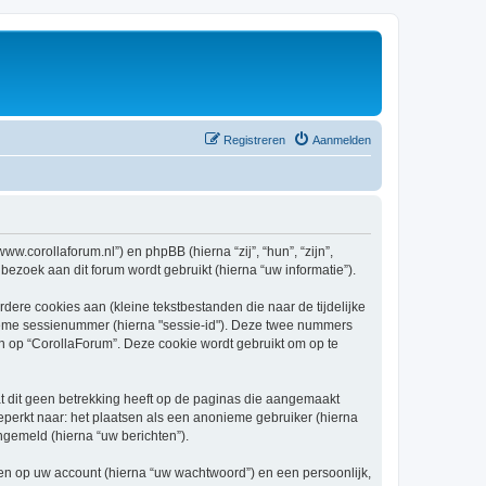
Registreren
Aanmelden
ww.corollaforum.nl”) en phpBB (hierna “zij”, “hun”, “zijn”,
oek aan dit forum wordt gebruikt (hierna “uw informatie”).
re cookies aan (kleine tekstbestanden die naar de tijdelijke
ieme sessienummer (hierna "sessie-id"). Deze twee nummers
op “CorollaForum”. Deze cookie wordt gebruikt om op te
 dit geen betrekking heeft op de paginas die aangemaakt
beperkt naar: het plaatsen als een anonieme gebruiker (hierna
ngemeld (hierna “uw berichten”).
n op uw account (hierna “uw wachtwoord”) en een persoonlijk,