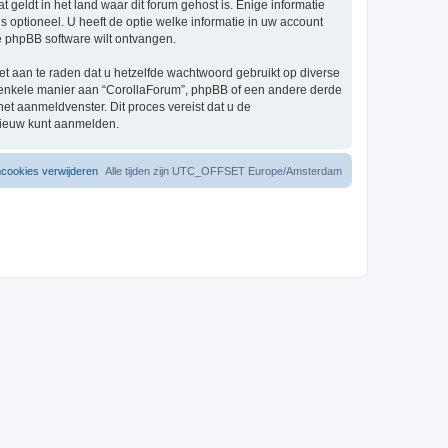
eldt in het land waar dit forum gehost is. Enige informatie
 optioneel. U heeft de optie welke informatie in uw account
e phpBB software wilt ontvangen.
et aan te raden dat u hetzelfde wachtwoord gebruikt op diverse
 enkele manier aan “CorollaForum”, phpBB of een andere derde
het aanmeldvenster. Dit proces vereist dat u de
nieuw kunt aanmelden.
mcookies verwijderen
Alle tijden zijn UTC_OFFSET Europe/Amsterdam