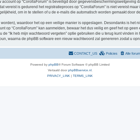
uw account op “CorollaForum” is beveiligd door gegevensbeschermingswetgeving dat g
ereist is gedurend het registratieproces op “CorollaForum” is niet vereist maar is
ijkheid, om in te stellen of u de e-mails die automatisch worden gemaakt door d
 worden), waardoor het op een veilige manier is opgeslagen. Desondanks is het ni
nt op “CorollaForum” kan aanmelden, bewaar het dus veilig en geef het op geen
u de “Ik heb mijn wachtwoord vergeten” optie gebruiken die u terug kunt vinden in 
coun, waarna de phpBB software een nieuw wachtwoord zal genereren zodat u op
CONTACT_US
Policies
Alle foru
Powered by
phpBB
® Forum Software © phpBB Limited
Vertaald door
phpBBservice.nl
.
PRIVACY_LINK
|
TERMS_LINK