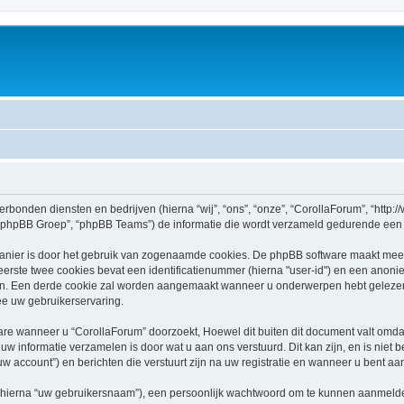
erbonden diensten en bedrijven (hierna “wij”, “ons”, “onze”, “CorollaForum”, “http://w
hpBB Groep”, “phpBB Teams”) de informatie die wordt verzameld gedurende een bez
nier is door het gebruik van zogenaamde cookies. De phpBB software maakt meerde
rste twee cookies bevat een identificatienummer (hierna "user-id") en een anon
. Een derde cookie zal worden aangemaakt wanneer u onderwerpen hebt gelezen 
ee uw gebruikerservaring.
e wanneer u “CorollaForum” doorzoekt, Hoewel dit buiten dit document valt omdat
w informatie verzamelen is door wat u aan ons verstuurd. Dit kan zijn, en is niet 
uw account”) en berichten die verstuurt zijn na uw registratie en wanneer u bent aa
(hierna “uw gebruikersnaam”), een persoonlijk wachtwoord om te kunnen aanmelde