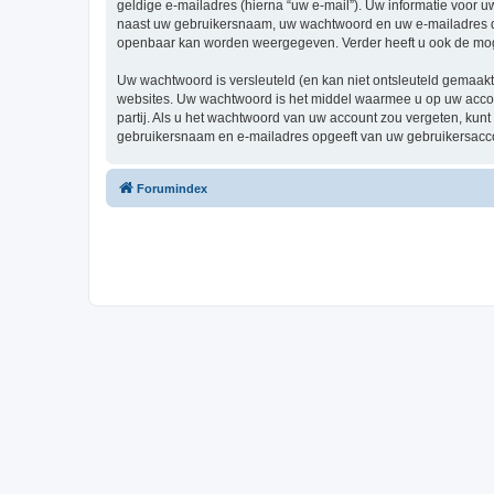
geldige e-mailadres (hierna “uw e-mail”). Uw informatie voor 
naast uw gebruikersnaam, uw wachtwoord en uw e-mailadres dat v
openbaar kan worden weergegeven. Verder heeft u ook de mogel
Uw wachtwoord is versleuteld (en kan niet ontsleuteld gemaakt
websites. Uw wachtwoord is het middel waarmee u op uw accou
partij. Als u het wachtwoord van uw account zou vergeten, kunt 
gebruikersnaam en e-mailadres opgeeft van uw gebruikersac
Forumindex