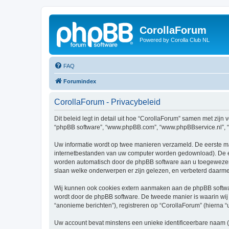
CorollaForum
Powered by Corolla Club NL
FAQ
Forumindex
CorollaForum - Privacybeleid
Dit beleid legt in detail uit hoe “CorollaForum” samen met zijn v
“phpBB software”, “www.phpBB.com”, “www.phpBBservice.nl”, “p
Uw informatie wordt op twee manieren verzameld. De eerste ma
internetbestanden van uw computer worden gedownload). De ee
worden automatisch door de phpBB software aan u toegewezen
slaan welke onderwerpen er zijn gelezen, en verbeterd daarm
Wij kunnen ook cookies extern aanmaken aan de phpBB softwar
wordt door de phpBB software. De tweede manier is waarin wij u
“anonieme berichten”), registreren op “CorollaForum” (hierna “
Uw account bevat minstens een unieke identificeerbare naam 