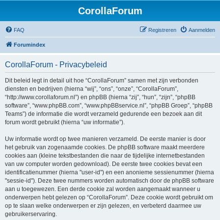
CorollaForum
FAQ
Registreren
Aanmelden
Forumindex
CorollaForum - Privacybeleid
Dit beleid legt in detail uit hoe “CorollaForum” samen met zijn verbonden
diensten en bedrijven (hierna “wij”, “ons”, “onze”, “CorollaForum”,
“http://www.corollaforum.nl”) en phpBB (hierna “zij”, “hun”, “zijn”, “phpBB
software”, “www.phpBB.com”, “www.phpBBservice.nl”, “phpBB Groep”, “phpBB
Teams”) de informatie die wordt verzameld gedurende een bezoek aan dit
forum wordt gebruikt (hierna “uw informatie”).
Uw informatie wordt op twee manieren verzameld. De eerste manier is door
het gebruik van zogenaamde cookies. De phpBB software maakt meerdere
cookies aan (kleine tekstbestanden die naar de tijdelijke internetbestanden
van uw computer worden gedownload). De eerste twee cookies bevat een
identificatienummer (hierna "user-id") en een anonieme sessienummer (hierna
"sessie-id"). Deze twee nummers worden automatisch door de phpBB software
aan u toegewezen. Een derde cookie zal worden aangemaakt wanneer u
onderwerpen hebt gelezen op “CorollaForum”. Deze cookie wordt gebruikt om
op te slaan welke onderwerpen er zijn gelezen, en verbeterd daarmee uw
gebruikerservaring.