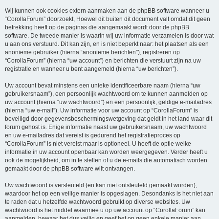
Wij kunnen ook cookies extern aanmaken aan de phpBB software wanneer u
“CorollaForum” doorzoekt, Hoewel dit buiten dit document valt omdat dit geen
betrekking heeft op de paginas die aangemaakt wordt door de phpBB
software. De tweede manier is waarin wij uw informatie verzamelen is door wat
u aan ons verstuurd. Dit kan zijn, en is niet beperkt naar: het plaatsen als een
anonieme gebruiker (hierna “anonieme berichten”), registreren op
“CorollaForum” (hierna “uw account”) en berichten die verstuurt zijn na uw
registratie en wanneer u bent aangemeld (hierna “uw berichten”).
Uw account bevat minstens een unieke identificeerbare naam (hierna “uw
gebruikersnaam”), een persoonlijk wachtwoord om te kunnen aanmelden op
uw account (hierna “uw wachtwoord”) en een persoonlijk, geldige e-mailadres
(hierna “uw e-mail”). Uw informatie voor uw account op “CorollaForum” is
beveiligd door gegevensbeschermingswetgeving dat geldt in het land waar dit
forum gehost is. Enige informatie naast uw gebruikersnaam, uw wachtwoord
en uw e-mailadres dat vereist is gedurend het registratieproces op
“CorollaForum” is niet vereist maar is optioneel. U heeft de optie welke
informatie in uw account openbaar kan worden weergegeven. Verder heeft u
ook de mogelijkheid, om in te stellen of u de e-mails die automatisch worden
gemaakt door de phpBB software wilt ontvangen.
Uw wachtwoord is versleuteld (en kan niet ontsleuteld gemaakt worden),
waardoor het op een veilige manier is opgeslagen. Desondanks is het niet aan
te raden dat u hetzelfde wachtwoord gebruikt op diverse websites. Uw
wachtwoord is het middel waarmee u op uw account op “CorollaForum” kan
aanmelden, bewaar het dus veilig en geef het op geen enkele manier aan