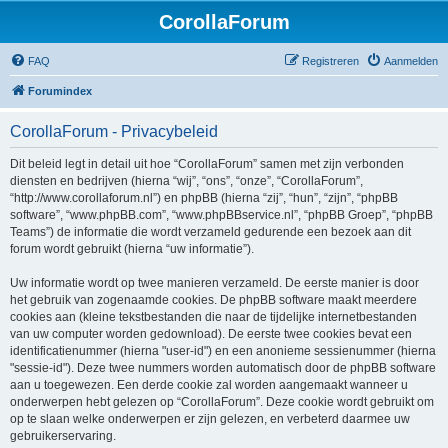
CorollaForum
FAQ
Registreren
Aanmelden
Forumindex
CorollaForum - Privacybeleid
Dit beleid legt in detail uit hoe “CorollaForum” samen met zijn verbonden
diensten en bedrijven (hierna “wij”, “ons”, “onze”, “CorollaForum”,
“http://www.corollaforum.nl”) en phpBB (hierna “zij”, “hun”, “zijn”, “phpBB
software”, “www.phpBB.com”, “www.phpBBservice.nl”, “phpBB Groep”, “phpBB
Teams”) de informatie die wordt verzameld gedurende een bezoek aan dit
forum wordt gebruikt (hierna “uw informatie”).
Uw informatie wordt op twee manieren verzameld. De eerste manier is door
het gebruik van zogenaamde cookies. De phpBB software maakt meerdere
cookies aan (kleine tekstbestanden die naar de tijdelijke internetbestanden
van uw computer worden gedownload). De eerste twee cookies bevat een
identificatienummer (hierna "user-id") en een anonieme sessienummer (hierna
"sessie-id"). Deze twee nummers worden automatisch door de phpBB software
aan u toegewezen. Een derde cookie zal worden aangemaakt wanneer u
onderwerpen hebt gelezen op “CorollaForum”. Deze cookie wordt gebruikt om
op te slaan welke onderwerpen er zijn gelezen, en verbeterd daarmee uw
gebruikerservaring.