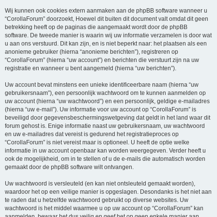
Wij kunnen ook cookies extern aanmaken aan de phpBB software wanneer u
“CorollaForum” doorzoekt, Hoewel dit buiten dit document valt omdat dit geen
betrekking heeft op de paginas die aangemaakt wordt door de phpBB
software. De tweede manier is waarin wij uw informatie verzamelen is door wat
u aan ons verstuurd. Dit kan zijn, en is niet beperkt naar: het plaatsen als een
anonieme gebruiker (hierna “anonieme berichten”), registreren op
“CorollaForum” (hierna “uw account”) en berichten die verstuurt zijn na uw
registratie en wanneer u bent aangemeld (hierna “uw berichten”).
Uw account bevat minstens een unieke identificeerbare naam (hierna “uw
gebruikersnaam”), een persoonlijk wachtwoord om te kunnen aanmelden op
uw account (hierna “uw wachtwoord”) en een persoonlijk, geldige e-mailadres
(hierna “uw e-mail”). Uw informatie voor uw account op “CorollaForum” is
beveiligd door gegevensbeschermingswetgeving dat geldt in het land waar dit
forum gehost is. Enige informatie naast uw gebruikersnaam, uw wachtwoord
en uw e-mailadres dat vereist is gedurend het registratieproces op
“CorollaForum” is niet vereist maar is optioneel. U heeft de optie welke
informatie in uw account openbaar kan worden weergegeven. Verder heeft u
ook de mogelijkheid, om in te stellen of u de e-mails die automatisch worden
gemaakt door de phpBB software wilt ontvangen.
Uw wachtwoord is versleuteld (en kan niet ontsleuteld gemaakt worden),
waardoor het op een veilige manier is opgeslagen. Desondanks is het niet aan
te raden dat u hetzelfde wachtwoord gebruikt op diverse websites. Uw
wachtwoord is het middel waarmee u op uw account op “CorollaForum” kan
aanmelden, bewaar het dus veilig en geef het op geen enkele manier aan