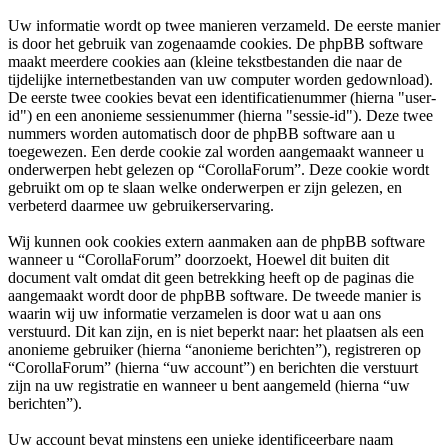
Uw informatie wordt op twee manieren verzameld. De eerste manier
is door het gebruik van zogenaamde cookies. De phpBB software
maakt meerdere cookies aan (kleine tekstbestanden die naar de
tijdelijke internetbestanden van uw computer worden gedownload).
De eerste twee cookies bevat een identificatienummer (hierna "user-
id") en een anonieme sessienummer (hierna "sessie-id"). Deze twee
nummers worden automatisch door de phpBB software aan u
toegewezen. Een derde cookie zal worden aangemaakt wanneer u
onderwerpen hebt gelezen op “CorollaForum”. Deze cookie wordt
gebruikt om op te slaan welke onderwerpen er zijn gelezen, en
verbeterd daarmee uw gebruikerservaring.
Wij kunnen ook cookies extern aanmaken aan de phpBB software
wanneer u “CorollaForum” doorzoekt, Hoewel dit buiten dit
document valt omdat dit geen betrekking heeft op de paginas die
aangemaakt wordt door de phpBB software. De tweede manier is
waarin wij uw informatie verzamelen is door wat u aan ons
verstuurd. Dit kan zijn, en is niet beperkt naar: het plaatsen als een
anonieme gebruiker (hierna “anonieme berichten”), registreren op
“CorollaForum” (hierna “uw account”) en berichten die verstuurt
zijn na uw registratie en wanneer u bent aangemeld (hierna “uw
berichten”).
Uw account bevat minstens een unieke identificeerbare naam