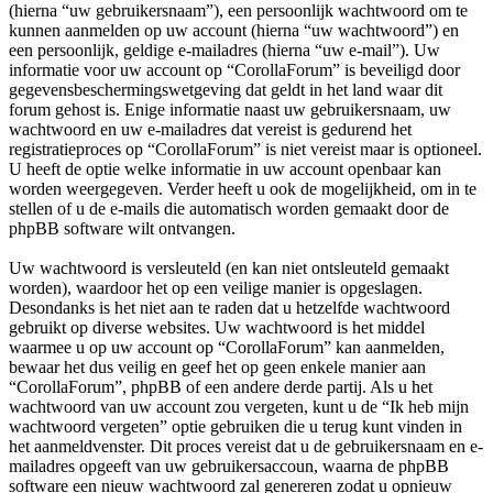
(hierna “uw gebruikersnaam”), een persoonlijk wachtwoord om te
kunnen aanmelden op uw account (hierna “uw wachtwoord”) en
een persoonlijk, geldige e-mailadres (hierna “uw e-mail”). Uw
informatie voor uw account op “CorollaForum” is beveiligd door
gegevensbeschermingswetgeving dat geldt in het land waar dit
forum gehost is. Enige informatie naast uw gebruikersnaam, uw
wachtwoord en uw e-mailadres dat vereist is gedurend het
registratieproces op “CorollaForum” is niet vereist maar is optioneel.
U heeft de optie welke informatie in uw account openbaar kan
worden weergegeven. Verder heeft u ook de mogelijkheid, om in te
stellen of u de e-mails die automatisch worden gemaakt door de
phpBB software wilt ontvangen.
Uw wachtwoord is versleuteld (en kan niet ontsleuteld gemaakt
worden), waardoor het op een veilige manier is opgeslagen.
Desondanks is het niet aan te raden dat u hetzelfde wachtwoord
gebruikt op diverse websites. Uw wachtwoord is het middel
waarmee u op uw account op “CorollaForum” kan aanmelden,
bewaar het dus veilig en geef het op geen enkele manier aan
“CorollaForum”, phpBB of een andere derde partij. Als u het
wachtwoord van uw account zou vergeten, kunt u de “Ik heb mijn
wachtwoord vergeten” optie gebruiken die u terug kunt vinden in
het aanmeldvenster. Dit proces vereist dat u de gebruikersnaam en e-
mailadres opgeeft van uw gebruikersaccoun, waarna de phpBB
software een nieuw wachtwoord zal genereren zodat u opnieuw