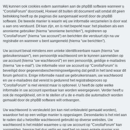
Wij kunnen ook cookies extern aanmaken aan de phpBB software wanneer u
“CorollaForum” doorzoekt, Hoewel dit buiten dit document valt omdat dit geen
betrekking heeft op de paginas die aangemaakt wordt door de phpBB
software. De tweede manier is waarin wij uw informatie verzamelen is door wat
u aan ons verstuurd. Dit kan zijn, en is niet beperkt naar: het plaatsen als een
anonieme gebruiker (hierna “anonieme berichten”), registreren op
“CorollaForum” (hierna “uw account”) en berichten die verstuurt zijn na uw
registratie en wanneer u bent aangemeld (hierna “uw berichten”).
Uw account bevat minstens een unieke identificeerbare naam (hierna “uw
gebruikersnaam”), een persoonlijk wachtwoord om te kunnen aanmelden op
uw account (hierna “uw wachtwoord”) en een persoonlijk, geldige e-mailadres
(hierna “uw e-mail”). Uw informatie voor uw account op “CorollaForum” is
beveiligd door gegevensbeschermingswetgeving dat geldt in het land waar dit
forum gehost is. Enige informatie naast uw gebruikersnaam, uw wachtwoord
en uw e-mailadres dat vereist is gedurend het registratieproces op
“CorollaForum” is niet vereist maar is optioneel. U heeft de optie welke
informatie in uw account openbaar kan worden weergegeven. Verder heeft u
ook de mogelijkheid, om in te stellen of u de e-mails die automatisch worden
gemaakt door de phpBB software wilt ontvangen.
Uw wachtwoord is versleuteld (en kan niet ontsleuteld gemaakt worden),
waardoor het op een veilige manier is opgeslagen. Desondanks is het niet aan
te raden dat u hetzelfde wachtwoord gebruikt op diverse websites. Uw
wachtwoord is het middel waarmee u op uw account op “CorollaForum” kan
aanmelden, bewaar het dus veilig en geef het op geen enkele manier aan