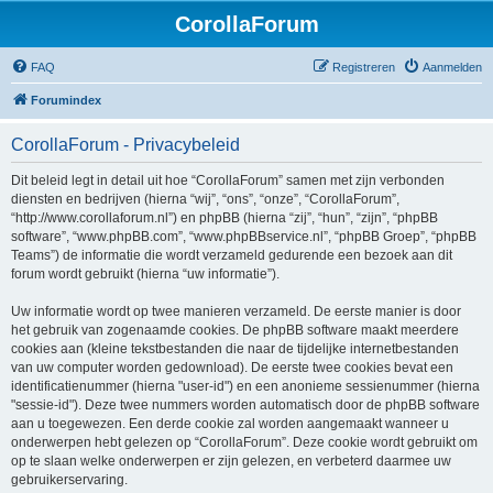
CorollaForum
FAQ
Registreren
Aanmelden
Forumindex
CorollaForum - Privacybeleid
Dit beleid legt in detail uit hoe “CorollaForum” samen met zijn verbonden
diensten en bedrijven (hierna “wij”, “ons”, “onze”, “CorollaForum”,
“http://www.corollaforum.nl”) en phpBB (hierna “zij”, “hun”, “zijn”, “phpBB
software”, “www.phpBB.com”, “www.phpBBservice.nl”, “phpBB Groep”, “phpBB
Teams”) de informatie die wordt verzameld gedurende een bezoek aan dit
forum wordt gebruikt (hierna “uw informatie”).
Uw informatie wordt op twee manieren verzameld. De eerste manier is door
het gebruik van zogenaamde cookies. De phpBB software maakt meerdere
cookies aan (kleine tekstbestanden die naar de tijdelijke internetbestanden
van uw computer worden gedownload). De eerste twee cookies bevat een
identificatienummer (hierna "user-id") en een anonieme sessienummer (hierna
"sessie-id"). Deze twee nummers worden automatisch door de phpBB software
aan u toegewezen. Een derde cookie zal worden aangemaakt wanneer u
onderwerpen hebt gelezen op “CorollaForum”. Deze cookie wordt gebruikt om
op te slaan welke onderwerpen er zijn gelezen, en verbeterd daarmee uw
gebruikerservaring.