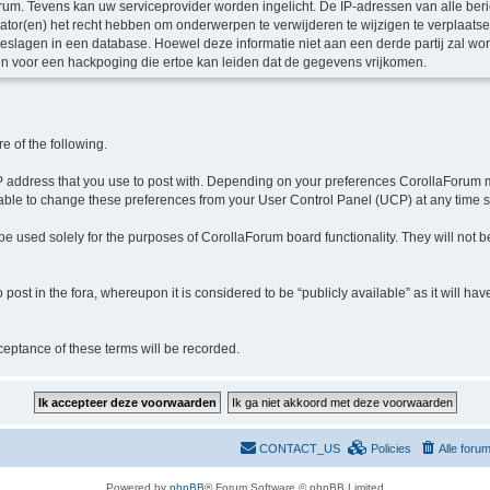
orum. Tevens kan uw serviceprovider worden ingelicht. De IP-adressen van alle 
r(en) het recht hebben om onderwerpen te verwijderen te wijzigen te verplaatsen of
pgeslagen in een database. Hoewel deze informatie niet aan een derde partij zal 
n voor een hackpoging die ertoe kan leiden dat de gegevens vrijkomen.
 of the following.
he IP address that you use to post with. Depending on your preferences CorollaForu
ble to change these preferences from your User Control Panel (UCP) at any time s
e used solely for the purposes of CorollaForum board functionality. They will not b
 post in the fora, whereupon it is considered to be “publicly available” as it will 
ceptance of these terms will be recorded.
CONTACT_US
Policies
Alle foru
Powered by
phpBB
® Forum Software © phpBB Limited