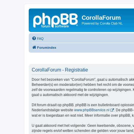
CorollaForum
Powered by Corolla Club NL
FAQ
Forumindex
CorollaForum - Registratie
Door het bezoeken van “CorollaForum”, gaat u automatisch ak
Beheerder(s) en moderator(en) hebben het recht om de voorwaa
zelf de voorwaarden regelmatig te controleren op wijzigingen. 
gaat u automatisch akkoord met de wijzigingen.
Dit forum draait op phpBB. phpBB is een bulletinboard oplossin
Nederlandstalige website
www.phpBBservice.nl
. De phpBB-
wat er is toegestaan en wat niet. Meer informatie over phpBB,
U gaat akkoord met het volgende: Geen kwetsende, obscene, vul
zijnde regels en/of wetten schenden die gelden voor jouw land,