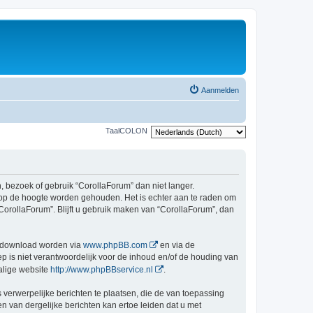
Aanmelden
TaalCOLON
bezoek of gebruik “CorollaForum” dan niet langer.
 op de hoogte worden gehouden. Het is echter aan te raden om
CorollaForum”. Blijft u gebruik maken van “CorollaForum”, dan
gedownload worden via
www.phpBB.com
en via de
 is niet verantwoordelijk voor de inhoud en/of de houding van
alige website
http://www.phpBBservice.nl
.
 verwerpelijke berichten te plaatsen, die de van toepassing
n van dergelijke berichten kan ertoe leiden dat u met