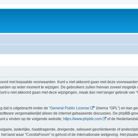
koord met bepaalde voorwaarden. Kunt u niet akkoord gaan met deze voorwaarden, 
rden op ieder moment te wijzigen. De gebruikers zullen hiervan zoveel mogelijk
Kunt u niet akkoord gaan met deze wijzigingen, maak dan niet langer gebruik van “
g dat is uitgebracht onder de “
General Public License
” (hierna “GPL”) en kan 
software vergemakkelijkt alleen de internet gebaseerde discussies. De phpBB-groep
 kunt u vinden op de volgende website;
https://www.phpbb.com
of de Nederlandst
gaire, lasterlijke, haatdragende, dreigende, seksueel georiënteerde of anderzijds
 het land waar “CorollaForum” is gehost of de internationale wetgeving. Het plaatse