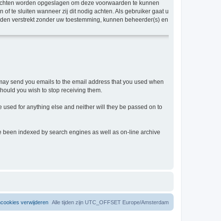
berichten worden opgeslagen om deze voorwaarden te kunnen
 te sluiten wanneer zij dit nodig achten. Als gebruiker gaat u
worden verstrekt zonder uw toestemming, kunnen beheerder(s) en
m may send you emails to the email address that you used when
hould you wish to stop receiving them.
e used for anything else and neither will they be passed on to
have been indexed by search engines as well as on-line archive
mcookies verwijderen
Alle tijden zijn UTC_OFFSET Europe/Amsterdam