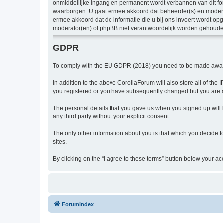
onmiddellijke ingang en permanent wordt verbannen van dit f
waarborgen. U gaat ermee akkoord dat beheerder(s) en moderato
ermee akkoord dat de informatie die u bij ons invoert wordt o
moderator(en) of phpBB niet verantwoordelijk worden gehoude
GDPR
To comply with the EU GDPR (2018) you need to be made aware
In addition to the above CorollaForum will also store all of t
you registered or you have subsequently changed but you are a
The personal details that you gave us when you signed up will b
any third party without your explicit consent.
The only other information about you is that which you decide to
sites.
By clicking on the “I agree to these terms” button below your ac
Forumindex