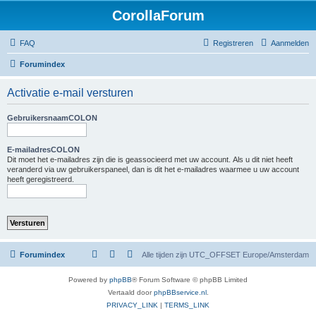
CorollaForum
FAQ
Registreren
Aanmelden
Forumindex
Activatie e-mail versturen
GebruikersnaamCOLON
E-mailadresCOLON
Dit moet het e-mailadres zijn die is geassocieerd met uw account. Als u dit niet heeft
veranderd via uw gebruikerspaneel, dan is dit het e-mailadres waarmee u uw account
heeft geregistreerd.
Forumindex
Alle tijden zijn UTC_OFFSET Europe/Amsterdam
Powered by
phpBB
® Forum Software © phpBB Limited
Vertaald door
phpBBservice.nl
.
PRIVACY_LINK
|
TERMS_LINK