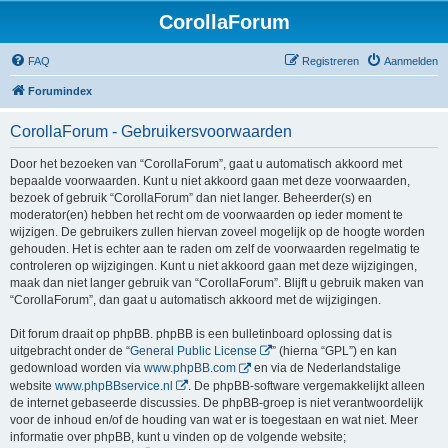
CorollaForum
FAQ
Registreren
Aanmelden
Forumindex
CorollaForum - Gebruikersvoorwaarden
Door het bezoeken van “CorollaForum”, gaat u automatisch akkoord met
bepaalde voorwaarden. Kunt u niet akkoord gaan met deze voorwaarden,
bezoek of gebruik “CorollaForum” dan niet langer. Beheerder(s) en
moderator(en) hebben het recht om de voorwaarden op ieder moment te
wijzigen. De gebruikers zullen hiervan zoveel mogelijk op de hoogte worden
gehouden. Het is echter aan te raden om zelf de voorwaarden regelmatig te
controleren op wijzigingen. Kunt u niet akkoord gaan met deze wijzigingen,
maak dan niet langer gebruik van “CorollaForum”. Blijft u gebruik maken van
“CorollaForum”, dan gaat u automatisch akkoord met de wijzigingen.
Dit forum draait op phpBB. phpBB is een bulletinboard oplossing dat is
uitgebracht onder de “
General Public License
” (hierna “GPL”) en kan
gedownload worden via
www.phpBB.com
en via de Nederlandstalige
website
www.phpBBservice.nl
. De phpBB-software vergemakkelijkt alleen
de internet gebaseerde discussies. De phpBB-groep is niet verantwoordelijk
voor de inhoud en/of de houding van wat er is toegestaan en wat niet. Meer
informatie over phpBB, kunt u vinden op de volgende website;