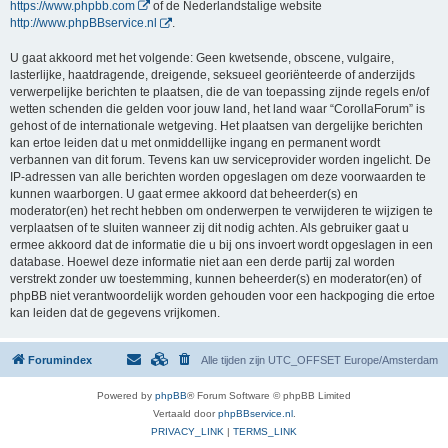
https://www.phpbb.com
of de Nederlandstalige website
http://www.phpBBservice.nl
.
U gaat akkoord met het volgende: Geen kwetsende, obscene, vulgaire,
lasterlijke, haatdragende, dreigende, seksueel georiënteerde of anderzijds
verwerpelijke berichten te plaatsen, die de van toepassing zijnde regels en/of
wetten schenden die gelden voor jouw land, het land waar “CorollaForum” is
gehost of de internationale wetgeving. Het plaatsen van dergelijke berichten
kan ertoe leiden dat u met onmiddellijke ingang en permanent wordt
verbannen van dit forum. Tevens kan uw serviceprovider worden ingelicht. De
IP-adressen van alle berichten worden opgeslagen om deze voorwaarden te
kunnen waarborgen. U gaat ermee akkoord dat beheerder(s) en
moderator(en) het recht hebben om onderwerpen te verwijderen te wijzigen te
verplaatsen of te sluiten wanneer zij dit nodig achten. Als gebruiker gaat u
ermee akkoord dat de informatie die u bij ons invoert wordt opgeslagen in een
database. Hoewel deze informatie niet aan een derde partij zal worden
verstrekt zonder uw toestemming, kunnen beheerder(s) en moderator(en) of
phpBB niet verantwoordelijk worden gehouden voor een hackpoging die ertoe
kan leiden dat de gegevens vrijkomen.
Forumindex
Alle tijden zijn UTC_OFFSET Europe/Amsterdam
Powered by
phpBB
® Forum Software © phpBB Limited
Vertaald door
phpBBservice.nl
.
PRIVACY_LINK
|
TERMS_LINK