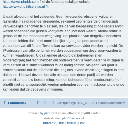
https://www.phpbb.com
of de Nederlandstalige website
http://www.phpBBservice.nl
.
U gaat akkoord met het volgende: Geen kwetsende, obscene, vulgaire,
lasterlijke, haatdragende, dreigende, seksueel georiënteerde of anderzijds
verwerpelijke berichten te plaatsen, die de van toepassing zijnde regels en/of
wetten schenden die gelden voor jouw land, het land waar “CorollaForum” is
gehost of de internationale wetgeving. Het plaatsen van dergelijke berichten
kan ertoe leiden dat u met onmiddellijke ingang en permanent wordt
verbannen van dit forum. Tevens kan uw serviceprovider worden ingelicht. De
IP-adressen van alle berichten worden opgeslagen om deze voorwaarden te
kunnen waarborgen. U gaat ermee akkoord dat beheerder(s) en
moderator(en) het recht hebben om onderwerpen te verwijderen te wijzigen te
verplaatsen of te sluiten wanneer zij dit nodig achten. Als gebruiker gaat u
ermee akkoord dat de informatie die u bij ons invoert wordt opgeslagen in een
database. Hoewel deze informatie niet aan een derde partij zal worden
verstrekt zonder uw toestemming, kunnen beheerder(s) en moderator(en) of
phpBB niet verantwoordelijk worden gehouden voor een hackpoging die ertoe
kan leiden dat de gegevens vrijkomen.
Forumindex
Alle tijden zijn UTC_OFFSET Europe/Amsterdam
Powered by
phpBB
® Forum Software © phpBB Limited
Vertaald door
phpBBservice.nl
.
PRIVACY_LINK
|
TERMS_LINK