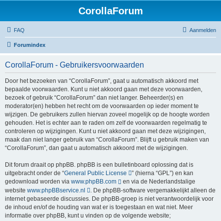
CorollaForum
FAQ
Aanmelden
Forumindex
CorollaForum - Gebruikersvoorwaarden
Door het bezoeken van “CorollaForum”, gaat u automatisch akkoord met
bepaalde voorwaarden. Kunt u niet akkoord gaan met deze voorwaarden,
bezoek of gebruik “CorollaForum” dan niet langer. Beheerder(s) en
moderator(en) hebben het recht om de voorwaarden op ieder moment te
wijzigen. De gebruikers zullen hiervan zoveel mogelijk op de hoogte worden
gehouden. Het is echter aan te raden om zelf de voorwaarden regelmatig te
controleren op wijzigingen. Kunt u niet akkoord gaan met deze wijzigingen,
maak dan niet langer gebruik van “CorollaForum”. Blijft u gebruik maken van
“CorollaForum”, dan gaat u automatisch akkoord met de wijzigingen.
Dit forum draait op phpBB. phpBB is een bulletinboard oplossing dat is
uitgebracht onder de “
General Public License
” (hierna “GPL”) en kan
gedownload worden via
www.phpBB.com
en via de Nederlandstalige
website
www.phpBBservice.nl
. De phpBB-software vergemakkelijkt alleen de
internet gebaseerde discussies. De phpBB-groep is niet verantwoordelijk voor
de inhoud en/of de houding van wat er is toegestaan en wat niet. Meer
informatie over phpBB, kunt u vinden op de volgende website;