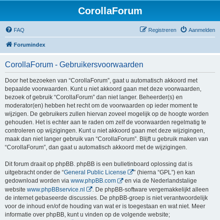
CorollaForum
FAQ
Registreren
Aanmelden
Forumindex
CorollaForum - Gebruikersvoorwaarden
Door het bezoeken van “CorollaForum”, gaat u automatisch akkoord met
bepaalde voorwaarden. Kunt u niet akkoord gaan met deze voorwaarden,
bezoek of gebruik “CorollaForum” dan niet langer. Beheerder(s) en
moderator(en) hebben het recht om de voorwaarden op ieder moment te
wijzigen. De gebruikers zullen hiervan zoveel mogelijk op de hoogte worden
gehouden. Het is echter aan te raden om zelf de voorwaarden regelmatig te
controleren op wijzigingen. Kunt u niet akkoord gaan met deze wijzigingen,
maak dan niet langer gebruik van “CorollaForum”. Blijft u gebruik maken van
“CorollaForum”, dan gaat u automatisch akkoord met de wijzigingen.
Dit forum draait op phpBB. phpBB is een bulletinboard oplossing dat is
uitgebracht onder de “
General Public License
” (hierna “GPL”) en kan
gedownload worden via
www.phpBB.com
en via de Nederlandstalige
website
www.phpBBservice.nl
. De phpBB-software vergemakkelijkt alleen
de internet gebaseerde discussies. De phpBB-groep is niet verantwoordelijk
voor de inhoud en/of de houding van wat er is toegestaan en wat niet. Meer
informatie over phpBB, kunt u vinden op de volgende website;