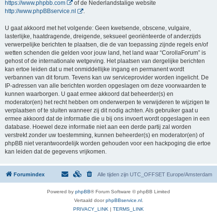
https://www.phpbb.com
of de Nederlandstalige website
http://www.phpBBservice.nl
.
U gaat akkoord met het volgende: Geen kwetsende, obscene, vulgaire,
lasterlijke, haatdragende, dreigende, seksueel georiënteerde of anderzijds
verwerpelijke berichten te plaatsen, die de van toepassing zijnde regels en/of
wetten schenden die gelden voor jouw land, het land waar “CorollaForum” is
gehost of de internationale wetgeving. Het plaatsen van dergelijke berichten
kan ertoe leiden dat u met onmiddellijke ingang en permanent wordt
verbannen van dit forum. Tevens kan uw serviceprovider worden ingelicht. De
IP-adressen van alle berichten worden opgeslagen om deze voorwaarden te
kunnen waarborgen. U gaat ermee akkoord dat beheerder(s) en
moderator(en) het recht hebben om onderwerpen te verwijderen te wijzigen te
verplaatsen of te sluiten wanneer zij dit nodig achten. Als gebruiker gaat u
ermee akkoord dat de informatie die u bij ons invoert wordt opgeslagen in een
database. Hoewel deze informatie niet aan een derde partij zal worden
verstrekt zonder uw toestemming, kunnen beheerder(s) en moderator(en) of
phpBB niet verantwoordelijk worden gehouden voor een hackpoging die ertoe
kan leiden dat de gegevens vrijkomen.
Forumindex
Alle tijden zijn UTC_OFFSET Europe/Amsterdam
Powered by
phpBB
® Forum Software © phpBB Limited
Vertaald door
phpBBservice.nl
.
PRIVACY_LINK
|
TERMS_LINK