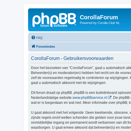
CorollaForum
Powered by Corolla Club NL
FAQ
Forumindex
CorollaForum - Gebruikersvoorwaarden
Door het bezoeken van “CorollaForum”, gaat u automatisch ak
Beheerder(s) en moderator(en) hebben het recht om de voorwaa
zelf de voorwaarden regelmatig te controleren op wijzigingen. 
gaat u automatisch akkoord met de wijzigingen.
Dit forum draait op phpBB. phpBB is een bulletinboard oplossin
Nederlandstalige website
www.phpBBservice.nl
. De phpBB-
wat er is toegestaan en wat niet. Meer informatie over phpBB,
U gaat akkoord met het volgende: Geen kwetsende, obscene, vul
zijnde regels en/of wetten schenden die gelden voor jouw land,
onmiddellijke ingang en permanent wordt verbannen van dit f
waarborgen. U gaat ermee akkoord dat beheerder(s) en moderato