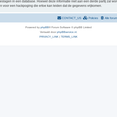
pgeslagen in een database. Hoewel deze informatie niet aan een derde partij zal 
n voor een hackpoging die ertoe kan leiden dat de gegevens vrijkomen.
CONTACT_US
Policies
Alle foru
Powered by
phpBB
® Forum Software © phpBB Limited
Vertaald door
phpBBservice.nl
.
PRIVACY_LINK
|
TERMS_LINK