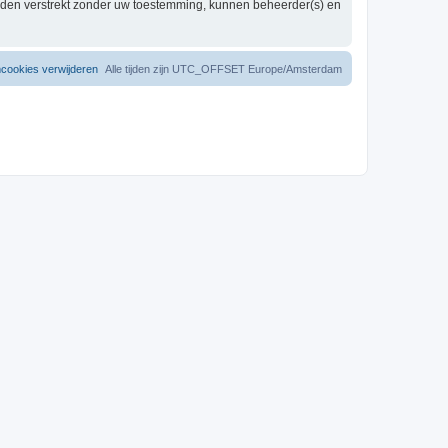
worden verstrekt zonder uw toestemming, kunnen beheerder(s) en
mcookies verwijderen
Alle tijden zijn UTC_OFFSET Europe/Amsterdam