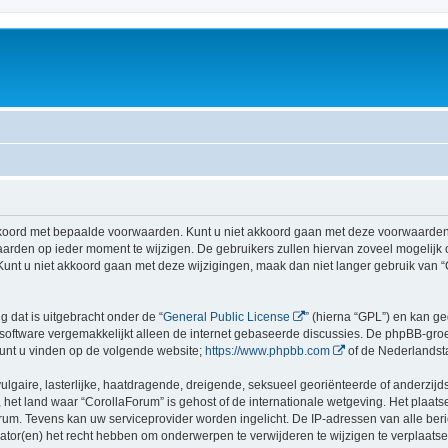
koord met bepaalde voorwaarden. Kunt u niet akkoord gaan met deze voorwaarden, 
rden op ieder moment te wijzigen. De gebruikers zullen hiervan zoveel mogelijk
Kunt u niet akkoord gaan met deze wijzigingen, maak dan niet langer gebruik van “
g dat is uitgebracht onder de “
General Public License
” (hierna “GPL”) en kan 
software vergemakkelijkt alleen de internet gebaseerde discussies. De phpBB-groep
 kunt u vinden op de volgende website;
https://www.phpbb.com
of de Nederlandst
gaire, lasterlijke, haatdragende, dreigende, seksueel georiënteerde of anderzijds
 het land waar “CorollaForum” is gehost of de internationale wetgeving. Het plaatse
orum. Tevens kan uw serviceprovider worden ingelicht. De IP-adressen van alle 
r(en) het recht hebben om onderwerpen te verwijderen te wijzigen te verplaatsen of