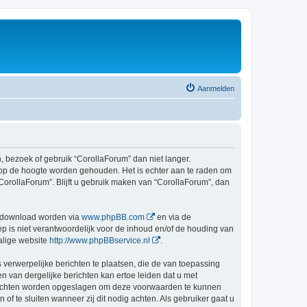
Aanmelden
bezoek of gebruik “CorollaForum” dan niet langer.
 op de hoogte worden gehouden. Het is echter aan te raden om
CorollaForum”. Blijft u gebruik maken van “CorollaForum”, dan
gedownload worden via
www.phpBB.com
en via de
 is niet verantwoordelijk voor de inhoud en/of de houding van
alige website
http://www.phpBBservice.nl
.
 verwerpelijke berichten te plaatsen, die de van toepassing
n van dergelijke berichten kan ertoe leiden dat u met
berichten worden opgeslagen om deze voorwaarden te kunnen
 te sluiten wanneer zij dit nodig achten. Als gebruiker gaat u