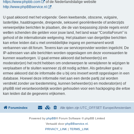
https://www.phpbb.com
of de Nederlandstalige website
http://www.phpBBservice.nl
.
U gaat akkoord met het volgende: Geen kwetsende, obscene, vulgaire,
lasterlijke, haatdragende, dreigende, seksueel georiënteerde of anderzijds
verwerpelijke berichten te plaatsen, die de van toepassing zijnde regels en/of
wetten schenden die gelden voor jouw land, het land waar “CorollaForum” is
gehost of de internationale wetgeving. Het plaatsen van dergelijke berichten
kan ertoe leiden dat u met onmiddellijke ingang en permanent wordt
verbannen van dit forum. Tevens kan uw serviceprovider worden ingelicht. De
IP-adressen van alle berichten worden opgeslagen om deze voorwaarden te
kunnen waarborgen. U gaat ermee akkoord dat beheerder(s) en
moderator(en) het recht hebben om onderwerpen te verwijderen te wijzigen te
verplaatsen of te sluiten wanneer zij dit nodig achten. Als gebruiker gaat u
ermee akkoord dat de informatie die u bij ons invoert wordt opgeslagen in een
database. Hoewel deze informatie niet aan een derde partij zal worden
verstrekt zonder uw toestemming, kunnen beheerder(s) en moderator(en) of
phpBB niet verantwoordelijk worden gehouden voor een hackpoging die ertoe
kan leiden dat de gegevens vrijkomen.
Forumindex
Alle tijden zijn UTC_OFFSET Europe/Amsterdam
Powered by
phpBB
® Forum Software © phpBB Limited
Vertaald door
phpBBservice.nl
.
PRIVACY_LINK
|
TERMS_LINK