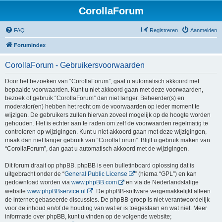
CorollaForum
FAQ
Registreren
Aanmelden
Forumindex
CorollaForum - Gebruikersvoorwaarden
Door het bezoeken van “CorollaForum”, gaat u automatisch akkoord met
bepaalde voorwaarden. Kunt u niet akkoord gaan met deze voorwaarden,
bezoek of gebruik “CorollaForum” dan niet langer. Beheerder(s) en
moderator(en) hebben het recht om de voorwaarden op ieder moment te
wijzigen. De gebruikers zullen hiervan zoveel mogelijk op de hoogte worden
gehouden. Het is echter aan te raden om zelf de voorwaarden regelmatig te
controleren op wijzigingen. Kunt u niet akkoord gaan met deze wijzigingen,
maak dan niet langer gebruik van “CorollaForum”. Blijft u gebruik maken van
“CorollaForum”, dan gaat u automatisch akkoord met de wijzigingen.
Dit forum draait op phpBB. phpBB is een bulletinboard oplossing dat is
uitgebracht onder de “
General Public License
” (hierna “GPL”) en kan
gedownload worden via
www.phpBB.com
en via de Nederlandstalige
website
www.phpBBservice.nl
. De phpBB-software vergemakkelijkt alleen
de internet gebaseerde discussies. De phpBB-groep is niet verantwoordelijk
voor de inhoud en/of de houding van wat er is toegestaan en wat niet. Meer
informatie over phpBB, kunt u vinden op de volgende website;