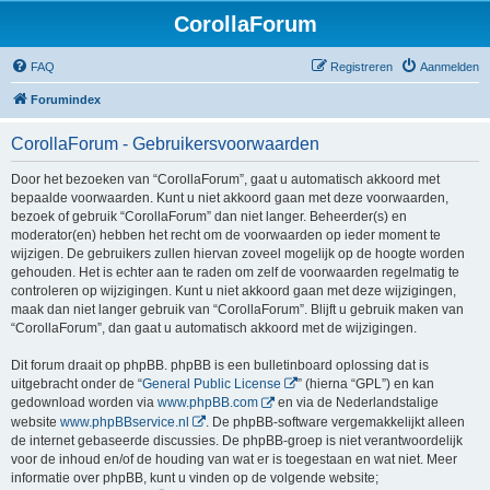
CorollaForum
FAQ
Registreren
Aanmelden
Forumindex
CorollaForum - Gebruikersvoorwaarden
Door het bezoeken van “CorollaForum”, gaat u automatisch akkoord met
bepaalde voorwaarden. Kunt u niet akkoord gaan met deze voorwaarden,
bezoek of gebruik “CorollaForum” dan niet langer. Beheerder(s) en
moderator(en) hebben het recht om de voorwaarden op ieder moment te
wijzigen. De gebruikers zullen hiervan zoveel mogelijk op de hoogte worden
gehouden. Het is echter aan te raden om zelf de voorwaarden regelmatig te
controleren op wijzigingen. Kunt u niet akkoord gaan met deze wijzigingen,
maak dan niet langer gebruik van “CorollaForum”. Blijft u gebruik maken van
“CorollaForum”, dan gaat u automatisch akkoord met de wijzigingen.
Dit forum draait op phpBB. phpBB is een bulletinboard oplossing dat is
uitgebracht onder de “
General Public License
” (hierna “GPL”) en kan
gedownload worden via
www.phpBB.com
en via de Nederlandstalige
website
www.phpBBservice.nl
. De phpBB-software vergemakkelijkt alleen
de internet gebaseerde discussies. De phpBB-groep is niet verantwoordelijk
voor de inhoud en/of de houding van wat er is toegestaan en wat niet. Meer
informatie over phpBB, kunt u vinden op de volgende website;