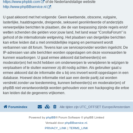
https://www.phpbb.com
of de Nederlandstalige website
http://www.phpBBservice.nl
.
U gaat akkoord met het volgende: Geen kwetsende, obscene, vulgaire,
lasterlijke, haatdragende, dreigende, seksueel georiënteerde of anderzijds
verwerpelijke berichten te plaatsen, die de van toepassing zijnde regels en/of
wetten schenden die gelden voor jouw land, het land waar “CorollaForum” is
gehost of de internationale wetgeving. Het plaatsen van dergelijke berichten
kan ertoe leiden dat u met onmiddellijke ingang en permanent wordt
verbannen van dit forum. Tevens kan uw serviceprovider worden ingelicht. De
IP-adressen van alle berichten worden opgeslagen om deze voorwaarden te
kunnen waarborgen. U gaat ermee akkoord dat beheerder(s) en
moderator(en) het recht hebben om onderwerpen te verwijderen te wijzigen te
verplaatsen of te sluiten wanneer zij dit nodig achten. Als gebruiker gaat u
ermee akkoord dat de informatie die u bij ons invoert wordt opgeslagen in een
database. Hoewel deze informatie niet aan een derde partij zal worden
verstrekt zonder uw toestemming, kunnen beheerder(s) en moderator(en) of
phpBB niet verantwoordelijk worden gehouden voor een hackpoging die ertoe
kan leiden dat de gegevens vrijkomen.
Forumindex
Alle tijden zijn UTC_OFFSET Europe/Amsterdam
Powered by
phpBB
® Forum Software © phpBB Limited
Vertaald door
phpBBservice.nl
.
PRIVACY_LINK
|
TERMS_LINK