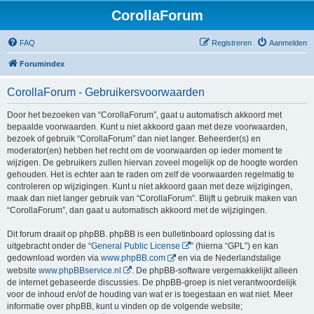
CorollaForum
FAQ
Registreren
Aanmelden
Forumindex
CorollaForum - Gebruikersvoorwaarden
Door het bezoeken van “CorollaForum”, gaat u automatisch akkoord met
bepaalde voorwaarden. Kunt u niet akkoord gaan met deze voorwaarden,
bezoek of gebruik “CorollaForum” dan niet langer. Beheerder(s) en
moderator(en) hebben het recht om de voorwaarden op ieder moment te
wijzigen. De gebruikers zullen hiervan zoveel mogelijk op de hoogte worden
gehouden. Het is echter aan te raden om zelf de voorwaarden regelmatig te
controleren op wijzigingen. Kunt u niet akkoord gaan met deze wijzigingen,
maak dan niet langer gebruik van “CorollaForum”. Blijft u gebruik maken van
“CorollaForum”, dan gaat u automatisch akkoord met de wijzigingen.
Dit forum draait op phpBB. phpBB is een bulletinboard oplossing dat is
uitgebracht onder de “
General Public License
” (hierna “GPL”) en kan
gedownload worden via
www.phpBB.com
en via de Nederlandstalige
website
www.phpBBservice.nl
. De phpBB-software vergemakkelijkt alleen
de internet gebaseerde discussies. De phpBB-groep is niet verantwoordelijk
voor de inhoud en/of de houding van wat er is toegestaan en wat niet. Meer
informatie over phpBB, kunt u vinden op de volgende website;