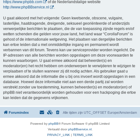
https://www.phpbb.com
of de Nederlandstalige website
http://www.phpBBservice.nl
.
U gaat akkoord met het volgende: Geen kwetsende, obscene, vulgaire,
lasterlijke, haatdragende, dreigende, seksueel georiënteerde of anderzijds
verwerpelijke berichten te plaatsen, die de van toepassing zijnde regels en/of
wetten schenden die gelden voor jouw land, het land waar “CorollaForum” is
gehost of de internationale wetgeving. Het plaatsen van dergelijke berichten
kan ertoe leiden dat u met onmiddellijke ingang en permanent wordt
verbannen van dit forum. Tevens kan uw serviceprovider worden ingelicht. De
IP-adressen van alle berichten worden opgeslagen om deze voorwaarden te
kunnen waarborgen. U gaat ermee akkoord dat beheerder(s) en
moderator(en) het recht hebben om onderwerpen te verwijderen te wijzigen te
verplaatsen of te sluiten wanneer zij dit nodig achten. Als gebruiker gaat u
ermee akkoord dat de informatie die u bij ons invoert wordt opgeslagen in een
database. Hoewel deze informatie niet aan een derde partij zal worden
verstrekt zonder uw toestemming, kunnen beheerder(s) en moderator(en) of
phpBB niet verantwoordelijk worden gehouden voor een hackpoging die ertoe
kan leiden dat de gegevens vrijkomen.
Forumindex
Alle tijden zijn UTC_OFFSET Europe/Amsterdam
Powered by
phpBB
® Forum Software © phpBB Limited
Vertaald door
phpBBservice.nl
.
PRIVACY_LINK
|
TERMS_LINK