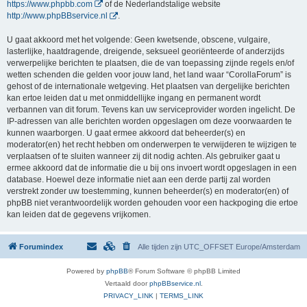
https://www.phpbb.com
of de Nederlandstalige website
http://www.phpBBservice.nl
.
U gaat akkoord met het volgende: Geen kwetsende, obscene, vulgaire,
lasterlijke, haatdragende, dreigende, seksueel georiënteerde of anderzijds
verwerpelijke berichten te plaatsen, die de van toepassing zijnde regels en/of
wetten schenden die gelden voor jouw land, het land waar “CorollaForum” is
gehost of de internationale wetgeving. Het plaatsen van dergelijke berichten
kan ertoe leiden dat u met onmiddellijke ingang en permanent wordt
verbannen van dit forum. Tevens kan uw serviceprovider worden ingelicht. De
IP-adressen van alle berichten worden opgeslagen om deze voorwaarden te
kunnen waarborgen. U gaat ermee akkoord dat beheerder(s) en
moderator(en) het recht hebben om onderwerpen te verwijderen te wijzigen te
verplaatsen of te sluiten wanneer zij dit nodig achten. Als gebruiker gaat u
ermee akkoord dat de informatie die u bij ons invoert wordt opgeslagen in een
database. Hoewel deze informatie niet aan een derde partij zal worden
verstrekt zonder uw toestemming, kunnen beheerder(s) en moderator(en) of
phpBB niet verantwoordelijk worden gehouden voor een hackpoging die ertoe
kan leiden dat de gegevens vrijkomen.
Forumindex
Alle tijden zijn UTC_OFFSET Europe/Amsterdam
Powered by
phpBB
® Forum Software © phpBB Limited
Vertaald door
phpBBservice.nl
.
PRIVACY_LINK
|
TERMS_LINK