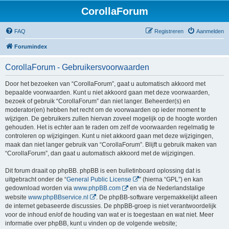
CorollaForum
FAQ
Registreren
Aanmelden
Forumindex
CorollaForum - Gebruikersvoorwaarden
Door het bezoeken van “CorollaForum”, gaat u automatisch akkoord met
bepaalde voorwaarden. Kunt u niet akkoord gaan met deze voorwaarden,
bezoek of gebruik “CorollaForum” dan niet langer. Beheerder(s) en
moderator(en) hebben het recht om de voorwaarden op ieder moment te
wijzigen. De gebruikers zullen hiervan zoveel mogelijk op de hoogte worden
gehouden. Het is echter aan te raden om zelf de voorwaarden regelmatig te
controleren op wijzigingen. Kunt u niet akkoord gaan met deze wijzigingen,
maak dan niet langer gebruik van “CorollaForum”. Blijft u gebruik maken van
“CorollaForum”, dan gaat u automatisch akkoord met de wijzigingen.
Dit forum draait op phpBB. phpBB is een bulletinboard oplossing dat is
uitgebracht onder de “
General Public License
” (hierna “GPL”) en kan
gedownload worden via
www.phpBB.com
en via de Nederlandstalige
website
www.phpBBservice.nl
. De phpBB-software vergemakkelijkt alleen
de internet gebaseerde discussies. De phpBB-groep is niet verantwoordelijk
voor de inhoud en/of de houding van wat er is toegestaan en wat niet. Meer
informatie over phpBB, kunt u vinden op de volgende website;