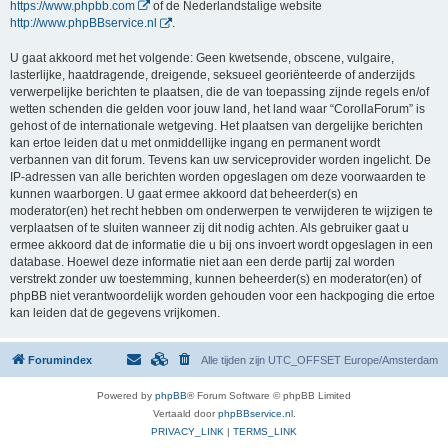
https://www.phpbb.com
of de Nederlandstalige website
http://www.phpBBservice.nl
.
U gaat akkoord met het volgende: Geen kwetsende, obscene, vulgaire,
lasterlijke, haatdragende, dreigende, seksueel georiënteerde of anderzijds
verwerpelijke berichten te plaatsen, die de van toepassing zijnde regels en/of
wetten schenden die gelden voor jouw land, het land waar “CorollaForum” is
gehost of de internationale wetgeving. Het plaatsen van dergelijke berichten
kan ertoe leiden dat u met onmiddellijke ingang en permanent wordt
verbannen van dit forum. Tevens kan uw serviceprovider worden ingelicht. De
IP-adressen van alle berichten worden opgeslagen om deze voorwaarden te
kunnen waarborgen. U gaat ermee akkoord dat beheerder(s) en
moderator(en) het recht hebben om onderwerpen te verwijderen te wijzigen te
verplaatsen of te sluiten wanneer zij dit nodig achten. Als gebruiker gaat u
ermee akkoord dat de informatie die u bij ons invoert wordt opgeslagen in een
database. Hoewel deze informatie niet aan een derde partij zal worden
verstrekt zonder uw toestemming, kunnen beheerder(s) en moderator(en) of
phpBB niet verantwoordelijk worden gehouden voor een hackpoging die ertoe
kan leiden dat de gegevens vrijkomen.
Forumindex
Alle tijden zijn UTC_OFFSET Europe/Amsterdam
Powered by
phpBB
® Forum Software © phpBB Limited
Vertaald door
phpBBservice.nl
.
PRIVACY_LINK
|
TERMS_LINK