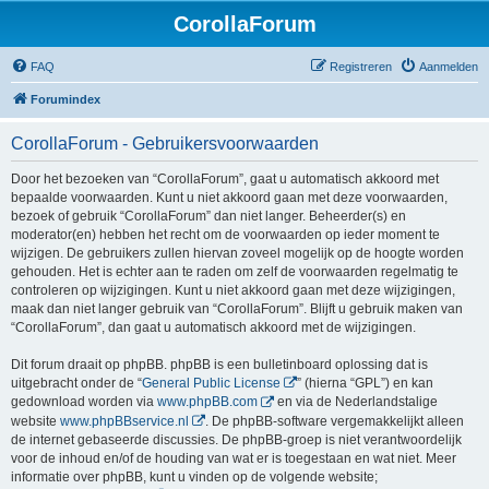
CorollaForum
FAQ
Registreren
Aanmelden
Forumindex
CorollaForum - Gebruikersvoorwaarden
Door het bezoeken van “CorollaForum”, gaat u automatisch akkoord met
bepaalde voorwaarden. Kunt u niet akkoord gaan met deze voorwaarden,
bezoek of gebruik “CorollaForum” dan niet langer. Beheerder(s) en
moderator(en) hebben het recht om de voorwaarden op ieder moment te
wijzigen. De gebruikers zullen hiervan zoveel mogelijk op de hoogte worden
gehouden. Het is echter aan te raden om zelf de voorwaarden regelmatig te
controleren op wijzigingen. Kunt u niet akkoord gaan met deze wijzigingen,
maak dan niet langer gebruik van “CorollaForum”. Blijft u gebruik maken van
“CorollaForum”, dan gaat u automatisch akkoord met de wijzigingen.
Dit forum draait op phpBB. phpBB is een bulletinboard oplossing dat is
uitgebracht onder de “
General Public License
” (hierna “GPL”) en kan
gedownload worden via
www.phpBB.com
en via de Nederlandstalige
website
www.phpBBservice.nl
. De phpBB-software vergemakkelijkt alleen
de internet gebaseerde discussies. De phpBB-groep is niet verantwoordelijk
voor de inhoud en/of de houding van wat er is toegestaan en wat niet. Meer
informatie over phpBB, kunt u vinden op de volgende website;