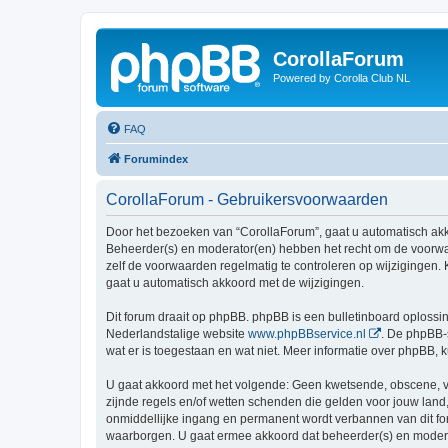
CorollaForum
Powered by Corolla Club NL
FAQ
Forumindex
CorollaForum - Gebruikersvoorwaarden
Door het bezoeken van “CorollaForum”, gaat u automatisch ak
Beheerder(s) en moderator(en) hebben het recht om de voorwaa
zelf de voorwaarden regelmatig te controleren op wijzigingen. 
gaat u automatisch akkoord met de wijzigingen.
Dit forum draait op phpBB. phpBB is een bulletinboard oplossin
Nederlandstalige website
www.phpBBservice.nl
. De phpBB-
wat er is toegestaan en wat niet. Meer informatie over phpBB,
U gaat akkoord met het volgende: Geen kwetsende, obscene, vul
zijnde regels en/of wetten schenden die gelden voor jouw land,
onmiddellijke ingang en permanent wordt verbannen van dit f
waarborgen. U gaat ermee akkoord dat beheerder(s) en moderato