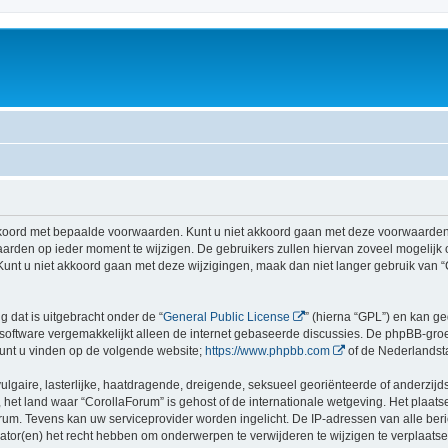
koord met bepaalde voorwaarden. Kunt u niet akkoord gaan met deze voorwaarden, 
rden op ieder moment te wijzigen. De gebruikers zullen hiervan zoveel mogelijk
Kunt u niet akkoord gaan met deze wijzigingen, maak dan niet langer gebruik van “
g dat is uitgebracht onder de “
General Public License
” (hierna “GPL”) en kan 
software vergemakkelijkt alleen de internet gebaseerde discussies. De phpBB-groep
 kunt u vinden op de volgende website;
https://www.phpbb.com
of de Nederlandst
gaire, lasterlijke, haatdragende, dreigende, seksueel georiënteerde of anderzijds
 het land waar “CorollaForum” is gehost of de internationale wetgeving. Het plaatse
orum. Tevens kan uw serviceprovider worden ingelicht. De IP-adressen van alle 
r(en) het recht hebben om onderwerpen te verwijderen te wijzigen te verplaatsen of