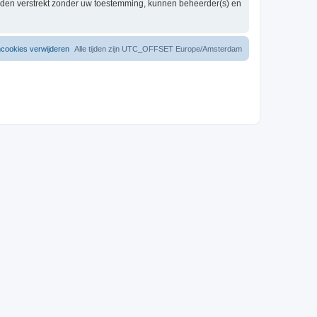
worden verstrekt zonder uw toestemming, kunnen beheerder(s) en
mcookies verwijderen
Alle tijden zijn UTC_OFFSET Europe/Amsterdam