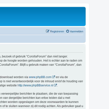
Registreren
Aanmelden
bezoek of gebruik “CorollaForum” dan niet langer.
 op de hoogte worden gehouden. Het is echter aan te raden om
CorollaForum”. Blijft u gebruik maken van “CorollaForum”, dan
gedownload worden via
www.phpBB.com
en via de
 is niet verantwoordelijk voor de inhoud en/of de houding van
alige website
http://www.phpBBservice.nl
.
 verwerpelijke berichten te plaatsen, die de van toepassing
n van dergelijke berichten kan ertoe leiden dat u met
berichten worden opgeslagen om deze voorwaarden te kunnen
 te sluiten wanneer zij dit nodig achten. Als gebruiker gaat u