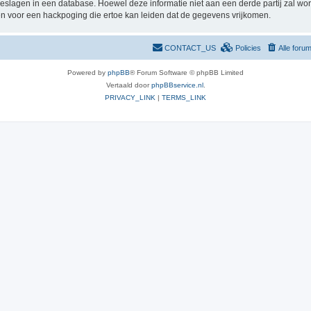
pgeslagen in een database. Hoewel deze informatie niet aan een derde partij zal 
n voor een hackpoging die ertoe kan leiden dat de gegevens vrijkomen.
CONTACT_US
Policies
Alle foru
Powered by
phpBB
® Forum Software © phpBB Limited
Vertaald door
phpBBservice.nl
.
PRIVACY_LINK
|
TERMS_LINK