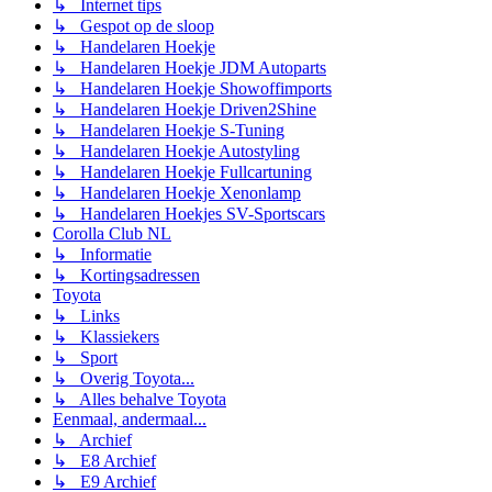
↳ Internet tips
↳ Gespot op de sloop
↳ Handelaren Hoekje
↳ Handelaren Hoekje JDM Autoparts
↳ Handelaren Hoekje Showoffimports
↳ Handelaren Hoekje Driven2Shine
↳ Handelaren Hoekje S-Tuning
↳ Handelaren Hoekje Autostyling
↳ Handelaren Hoekje Fullcartuning
↳ Handelaren Hoekje Xenonlamp
↳ Handelaren Hoekjes SV-Sportscars
Corolla Club NL
↳ Informatie
↳ Kortingsadressen
Toyota
↳ Links
↳ Klassiekers
↳ Sport
↳ Overig Toyota...
↳ Alles behalve Toyota
Eenmaal, andermaal...
↳ Archief
↳ E8 Archief
↳ E9 Archief