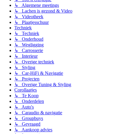
↳ Algemene meetings
↳ Lachen is gezond & Video
↳ Videotheek
↳ Plaatjesschuur
Techniek
↳ Techniek
↳ Onderhoud
↳ Wegligging
↳ Carrosserie
↳ Interieur
↳ Overige techniek
↳ Styling
↳ Car-HiFi & Navigatie
↳ Projecten
↳ Overige Tuning & Styling
Corollaatjes
↳ Te Koop
↳ Onderdelen
↳ Auto's
↳ Caraudio & navigatie
↳ Groupbuys
↳ Gevraagd
↳ Aankoop advies