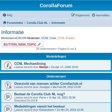
CorollaForum
FAQ
Registreren
Aanmelden
Forumindex
Corolla Club NL
Informatie
Informatie
ModeratorsCOLON
Moderator
,
CCNL Crew
,
CCNL E-team
BUTTON_NEW_TOPIC
28 onderwerpen • Pagina
1
van
1
Mededelingen
CCNL Mechandising
Laatste bericht door
Martijn
«
Do Apr 17, 2008 19:02
Onderwerpen
Overzicht van mensen achter Corollaclub.nl
Laatste bericht door
Joseppe
«
Ma Feb 08, 2010 23:08
Bestaat de Corolla Club NL nog?
Laatste bericht door
Perre
«
Vr Apr 16, 2021 20:38
ReactiesCOLON
9
Mededelingen vanuit het bestuur
Laatste bericht door
Edwardsem
«
Zo Mrt 24, 2019 10:45