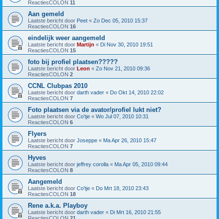
ReactiesCOLON
11
Aan gemeld
Laatste bericht door
Peet
«
Zo Dec 05, 2010 15:37
ReactiesCOLON
16
eindelijk weer aangemeld
Laatste bericht door
Martijn
«
Di Nov 30, 2010 19:51
ReactiesCOLON
15
foto bij profiel plaatsen?????
Laatste bericht door
Leon
«
Zo Nov 21, 2010 09:36
ReactiesCOLON
2
CCNL Clubpas 2010
Laatste bericht door
darth vader
«
Do Okt 14, 2010 22:02
ReactiesCOLON
7
Foto plaatsen via de avator/profiel lukt niet?
Laatste bericht door
Co'tje
«
Wo Jul 07, 2010 10:31
ReactiesCOLON
6
Flyers
Laatste bericht door
Joseppe
«
Ma Apr 26, 2010 15:47
ReactiesCOLON
7
Hyves
Laatste bericht door
jeffrey corolla
«
Ma Apr 05, 2010 09:44
ReactiesCOLON
8
Aangemeld
Laatste bericht door
Co'tje
«
Do Mrt 18, 2010 23:43
ReactiesCOLON
18
Rene a.k.a. Playboy
Laatste bericht door
darth vader
«
Di Mrt 16, 2010 21:55
ReactiesCOLON
21