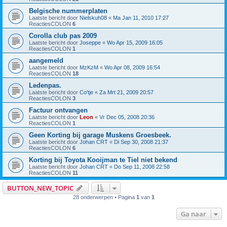
Belgische nummerplaten
Laatste bericht door
Nielskuh08
«
Ma Jan 11, 2010 17:27
ReactiesCOLON
6
Corolla club pas 2009
Laatste bericht door
Joseppe
«
Wo Apr 15, 2009 16:05
ReactiesCOLON
1
aangemeld
Laatste bericht door
MzKzM
«
Wo Apr 08, 2009 16:54
ReactiesCOLON
18
Ledenpas.
Laatste bericht door
Co'tje
«
Za Mrt 21, 2009 20:57
ReactiesCOLON
3
Factuur ontvangen
Laatste bericht door
Leon
«
Vr Dec 05, 2008 20:36
ReactiesCOLON
1
Geen Korting bij garage Muskens Groesbeek.
Laatste bericht door
Johan CRT
«
Di Sep 30, 2008 21:37
ReactiesCOLON
6
Korting bij Toyota Kooijman te Tiel niet bekend
Laatste bericht door
Johan CRT
«
Do Sep 11, 2008 22:58
ReactiesCOLON
11
BUTTON_NEW_TOPIC
28 onderwerpen • Pagina
1
van
1
Ga naar