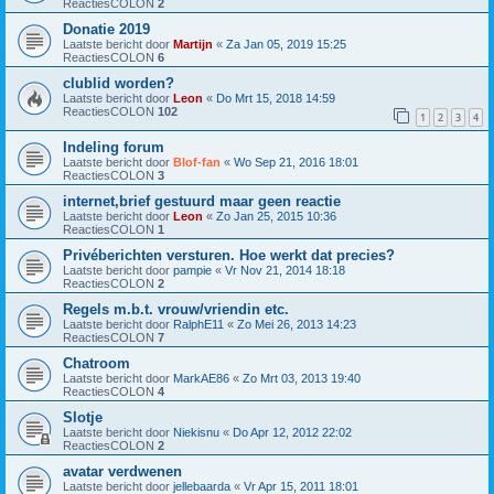
ReactiesCOLON
2
Donatie 2019
Laatste bericht door
Martijn
«
Za Jan 05, 2019 15:25
ReactiesCOLON
6
clublid worden?
Laatste bericht door
Leon
«
Do Mrt 15, 2018 14:59
ReactiesCOLON
102
1
2
3
4
Indeling forum
Laatste bericht door
Blof-fan
«
Wo Sep 21, 2016 18:01
ReactiesCOLON
3
internet,brief gestuurd maar geen reactie
Laatste bericht door
Leon
«
Zo Jan 25, 2015 10:36
ReactiesCOLON
1
Privéberichten versturen. Hoe werkt dat precies?
Laatste bericht door
pampie
«
Vr Nov 21, 2014 18:18
ReactiesCOLON
2
Regels m.b.t. vrouw/vriendin etc.
Laatste bericht door
RalphE11
«
Zo Mei 26, 2013 14:23
ReactiesCOLON
7
Chatroom
Laatste bericht door
MarkAE86
«
Zo Mrt 03, 2013 19:40
ReactiesCOLON
4
Slotje
Laatste bericht door
Niekisnu
«
Do Apr 12, 2012 22:02
ReactiesCOLON
2
avatar verdwenen
Laatste bericht door
jellebaarda
«
Vr Apr 15, 2011 18:01