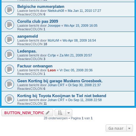
Belgische nummerplaten
Laatste bericht door
Nielskuh08
«
Ma Jan 11, 2010 17:27
ReactiesCOLON
6
Corolla club pas 2009
Laatste bericht door
Joseppe
«
Wo Apr 15, 2009 16:05
ReactiesCOLON
1
aangemeld
Laatste bericht door
MzKzM
«
Wo Apr 08, 2009 16:54
ReactiesCOLON
18
Ledenpas.
Laatste bericht door
Co'tje
«
Za Mrt 21, 2009 20:57
ReactiesCOLON
3
Factuur ontvangen
Laatste bericht door
Leon
«
Vr Dec 05, 2008 20:36
ReactiesCOLON
1
Geen Korting bij garage Muskens Groesbeek.
Laatste bericht door
Johan CRT
«
Di Sep 30, 2008 21:37
ReactiesCOLON
6
Korting bij Toyota Kooijman te Tiel niet bekend
Laatste bericht door
Johan CRT
«
Do Sep 11, 2008 22:58
ReactiesCOLON
11
BUTTON_NEW_TOPIC
28 onderwerpen • Pagina
1
van
1
Ga naar