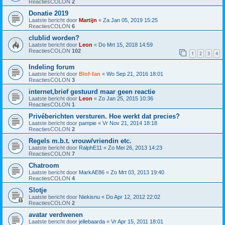
ReactiesCOLON
2
Donatie 2019
Laatste bericht door
Martijn
«
Za Jan 05, 2019 15:25
ReactiesCOLON
6
clublid worden?
Laatste bericht door
Leon
«
Do Mrt 15, 2018 14:59
ReactiesCOLON
102
1
2
3
4
Indeling forum
Laatste bericht door
Blof-fan
«
Wo Sep 21, 2016 18:01
ReactiesCOLON
3
internet,brief gestuurd maar geen reactie
Laatste bericht door
Leon
«
Zo Jan 25, 2015 10:36
ReactiesCOLON
1
Privéberichten versturen. Hoe werkt dat precies?
Laatste bericht door
pampie
«
Vr Nov 21, 2014 18:18
ReactiesCOLON
2
Regels m.b.t. vrouw/vriendin etc.
Laatste bericht door
RalphE11
«
Zo Mei 26, 2013 14:23
ReactiesCOLON
7
Chatroom
Laatste bericht door
MarkAE86
«
Zo Mrt 03, 2013 19:40
ReactiesCOLON
4
Slotje
Laatste bericht door
Niekisnu
«
Do Apr 12, 2012 22:02
ReactiesCOLON
2
avatar verdwenen
Laatste bericht door
jellebaarda
«
Vr Apr 15, 2011 18:01