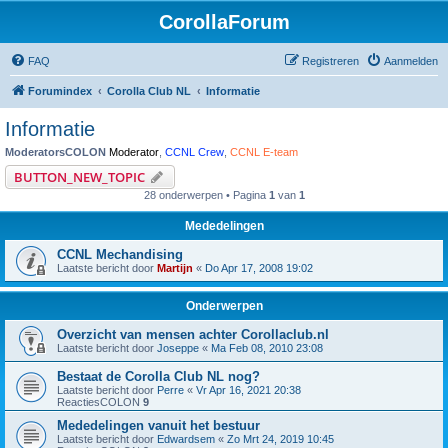
CorollaForum
FAQ
Registreren
Aanmelden
Forumindex
Corolla Club NL
Informatie
Informatie
ModeratorsCOLON
Moderator
,
CCNL Crew
,
CCNL E-team
BUTTON_NEW_TOPIC
28 onderwerpen • Pagina
1
van
1
Mededelingen
CCNL Mechandising
Laatste bericht door
Martijn
«
Do Apr 17, 2008 19:02
Onderwerpen
Overzicht van mensen achter Corollaclub.nl
Laatste bericht door
Joseppe
«
Ma Feb 08, 2010 23:08
Bestaat de Corolla Club NL nog?
Laatste bericht door
Perre
«
Vr Apr 16, 2021 20:38
ReactiesCOLON
9
Mededelingen vanuit het bestuur
Laatste bericht door
Edwardsem
«
Zo Mrt 24, 2019 10:45