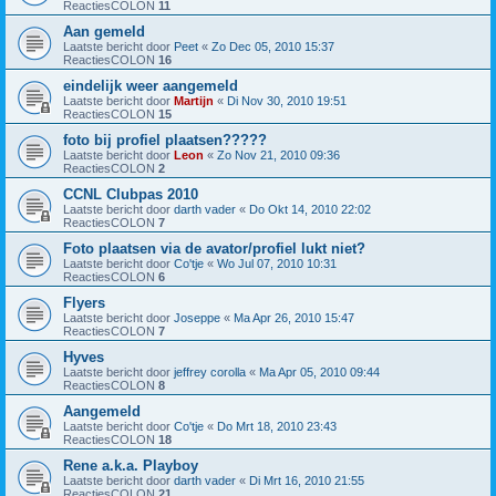
ReactiesCOLON
11
Aan gemeld
Laatste bericht door
Peet
«
Zo Dec 05, 2010 15:37
ReactiesCOLON
16
eindelijk weer aangemeld
Laatste bericht door
Martijn
«
Di Nov 30, 2010 19:51
ReactiesCOLON
15
foto bij profiel plaatsen?????
Laatste bericht door
Leon
«
Zo Nov 21, 2010 09:36
ReactiesCOLON
2
CCNL Clubpas 2010
Laatste bericht door
darth vader
«
Do Okt 14, 2010 22:02
ReactiesCOLON
7
Foto plaatsen via de avator/profiel lukt niet?
Laatste bericht door
Co'tje
«
Wo Jul 07, 2010 10:31
ReactiesCOLON
6
Flyers
Laatste bericht door
Joseppe
«
Ma Apr 26, 2010 15:47
ReactiesCOLON
7
Hyves
Laatste bericht door
jeffrey corolla
«
Ma Apr 05, 2010 09:44
ReactiesCOLON
8
Aangemeld
Laatste bericht door
Co'tje
«
Do Mrt 18, 2010 23:43
ReactiesCOLON
18
Rene a.k.a. Playboy
Laatste bericht door
darth vader
«
Di Mrt 16, 2010 21:55
ReactiesCOLON
21